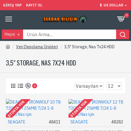
GIRIŞ YAP
KAYIT OL
$
US DOLLAR
0
Hepsi
Veri Depolama Ürünleri
3,5" Storage, Nas 7x24 HDD
3,5" STORAGE, NAS 7X24 HDD
0
STOKTA YOK
STOKTA YOK
SEAGATE
48411
SEAGATE
48282