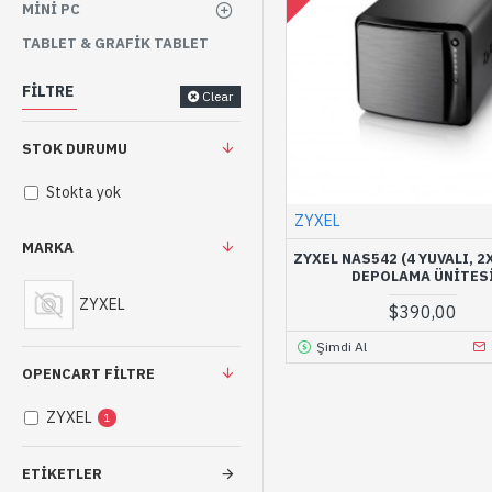
MINI PC
TABLET & GRAFIK TABLET
FILTRE
Clear
STOK DURUMU
Stokta yok
ZYXEL
MARKA
ZYXEL NAS542 (4 YUVALI, 2
DEPOLAMA ÜNITES
ZYXEL
$390,00
Şimdi Al
OPENCART FILTRE
ZYXEL
1
ETIKETLER