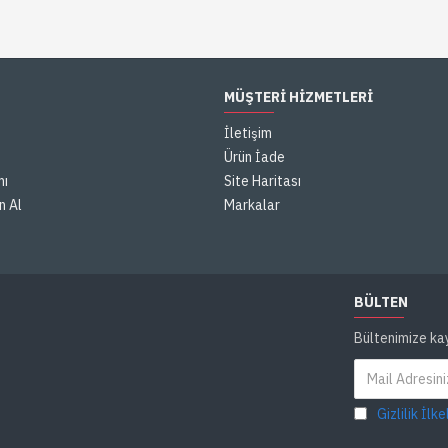
MÜŞTERI HIZMETLERI
İletişim
Ürün İade
mı
Site Haritası
n Al
Markalar
BÜLTEN
Bültenimize ka
Gizlilik İlke