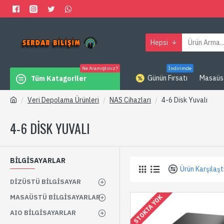
Hepsi
Ne Aramıştınız?
İndirimde
Günün Fırsatı
Masaüs
Tüm Katagoriler
Veri Depolama Ürünleri
NAS Cihazları
4-6 Disk Yuvalı
4-6 DISK YUVALI
BİLGİSAYARLAR
Ürün Karşılaşt
DIZÜSTÜ BILGISAYAR
MASAÜSTÜ BILGISAYARLAR
STOKTA YOK
AIO BILGISAYARLAR