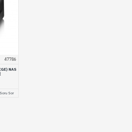
47786
XGE) NAS
I
Soru Sor