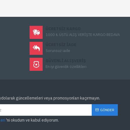
ÜCRETSIZ KARGO
1000 ₺ ÜSTÜ ALIŞ VERİŞTE KARGO BEDAVA
ÜCRETSIZ IADE
Sorunsuz iade
GÜVENLI ALIŞVERIŞ
En iyi güvenlik özellikleri
ydolarak güncellemeleri veya promosyonları kaçırmayın.
GÖNDER
leri
'ni okudum ve kabul ediyorum.