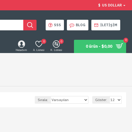
$
US DOLLAR
SSS
BLOG
İLETIŞIM
0
0
0
0 ürün - $0,00
Hesabım
A. Listesi
K. Listesi
Sırala:
Göster: