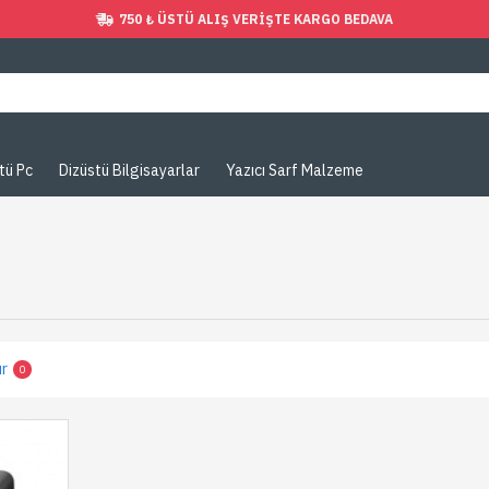
750 ₺ ÜSTÜ ALIŞ VERIŞTE KARGO BEDAVA
tü Pc
Dizüstü Bilgisayarlar
Yazıcı Sarf Malzeme
ır
0