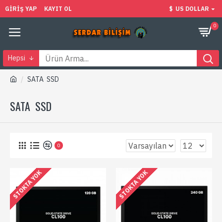
GIRIŞ YAP
KAYIT OL
$
US DOLLAR
0
Hepsi
SATA SSD
SATA SSD
0
STOKTA YOK
STOKTA YOK