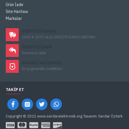
Ürün İade
Site Haritası
Markalar
ÜCRETSIZ KARGO
1000 ₺ ÜSTÜ ALIŞ VERİŞTE KARGO BEDAVA
ÜCRETSIZ IADE
Sorunsuz iade
GÜVENLI ALIŞVERIŞ
En iyi güvenlik özellikleri
TAKIP ET
Copyright © 2021 www.serdarelektronik.org Tasarım: Serdar Öztürk