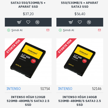
SATA3 550/530MB/S +
550/530MB/S + APARAT
APARAT SSD
SATA3 SSD
$37,20
$56,40
Şimdi Al
Şimdi Al
STOKTA YOK
STOKTA YOK
INTENSO
51754
INTENSO
52146
INTENSO HIGH 120GB
INTENSO HIGH 240GB
520MB-480MB/S SATA3 2.5
520MB-480MB/S SATA3 2.5
SSD
SSD