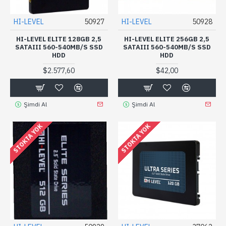
HI-LEVEL
50927
HI-LEVEL
50928
HI-LEVEL ELITE 128GB 2,5
HI-LEVEL ELITE 256GB 2,5
SATAIII 560-540MB/S SSD
SATAIII 560-540MB/S SSD
HDD
HDD
$2.577,60
$42,00
Şimdi Al
Şimdi Al
STOKTA YOK
STOKTA YOK