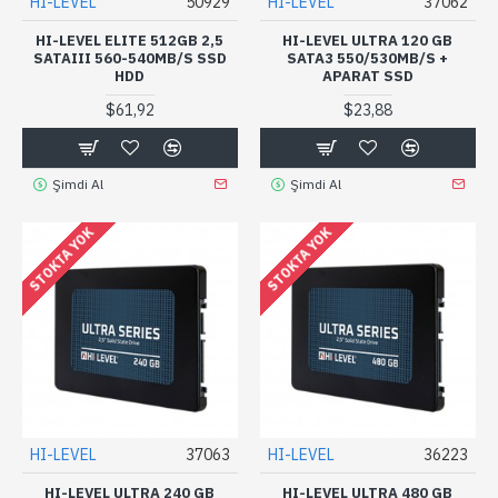
HI-LEVEL
50929
HI-LEVEL
37062
HI-LEVEL ELITE 512GB 2,5
HI-LEVEL ULTRA 120 GB
SATAIII 560-540MB/S SSD
SATA3 550/530MB/S +
HDD
APARAT SSD
$61,92
$23,88
Şimdi Al
Şimdi Al
STOKTA YOK
STOKTA YOK
HI-LEVEL
37063
HI-LEVEL
36223
HI-LEVEL ULTRA 240 GB
HI-LEVEL ULTRA 480 GB