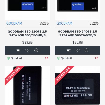
GOODRAM
55235
GOODRAM
55236
GOODRAM SSD 120GB 2,5
GOODRAM SSD 240GB 2,5
SATA 6GB 500/360MB/S
SATA 6GB 500/360MB/S
$23,88
$35,88
Şimdi Al
Şimdi Al
STOKTA YOK
STOKTA YOK