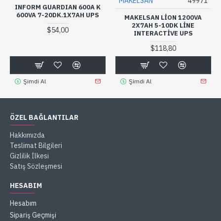
MAKELSAN
49971
INFORM GUARDIAN 600A K
600VA 7-20DK.1X7AH UPS
MAKELSAN LION 1200VA
2X7AH 5-10DK LINE
$54,00
INTERACTIVE UPS
$118,80
Şimdi Al
Şimdi Al
ÖZEL BAĞLANTILAR
Hakkımızda
Teslimat Bilgileri
Gizlilik İlkesi
Satış Sözleşmesi
HESABIM
Hesabım
Sipariş Geçmişi