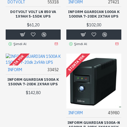
DOTVOLT
55318
INFORM
27421
DOTVOLT VOLT LN 850 VA
INFORM GUARDIAN 1000A K
1X9AH 5-15DK UPS
1000VA 7-20DK 2X7AH UPS
$61,20
$102,00
Şimdi Al
Şimdi Al
STOKTA YOK
STOKTA YOK
INFORM
33452
INFORM GUARDIAN 1500A K
1500VA 7-20DK 2X9AH UPS
$142,80
INFORM
45980
INFORM GUARDIAN 1500A-N