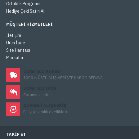
Ortaklık Programı
Hediye Çeki Satın Al
MÜŞTERI HIZMETLERI
İletişim
Ürün İade
Site Haritası
Markalar
ÜCRETSIZ KARGO
1000 ₺ ÜSTÜ ALIŞ VERİŞTE KARGO BEDAVA
ÜCRETSIZ IADE
Sorunsuz iade
GÜVENLI ALIŞVERIŞ
En iyi güvenlik özellikleri
TAKIP ET