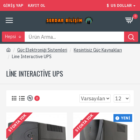
GIRIŞ YAP
KAYIT OL
$
US DOLLAR
0
Hepsi
Güç Elektroniği Sistemleri
Kesintisiz Güç Kaynakları
Line Interactive UPS
LINE INTERACTIVE UPS
0
STOKTA YOK
STOKTA YOK
YENI