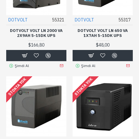
DOTVOLT
55321
DOTVOLT
55317
DOTVOLT VOLT LN 2000 VA
DOTVOLT VOLT LN 650 VA
2X9AH 5-15DK UPS
1X7AH 5-15DK UPS
$166,80
$48,00
Şimdi Al
Şimdi Al
STOKTA YOK
STOKTA YOK