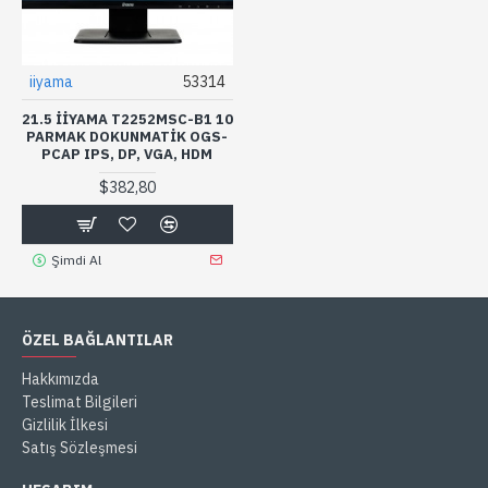
iiyama
53314
21.5 IIYAMA T2252MSC-B1 10
PARMAK DOKUNMATIK OGS-
PCAP IPS, DP, VGA, HDM
$382,80
Şimdi Al
ÖZEL BAĞLANTILAR
Hakkımızda
Teslimat Bilgileri
Gizlilik İlkesi
Satış Sözleşmesi