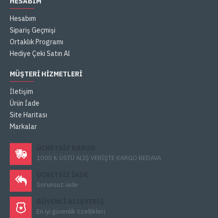
HESABIM
Hesabım
Sipariş Geçmişi
Ortaklık Programı
Hediye Çeki Satın Al
MÜŞTERI HIZMETLERI
İletişim
Ürün İade
Site Haritası
Markalar
ÜCRETSIZ KARGO
1000 ₺ ÜSTÜ ALIŞ VERİŞTE KARGO BEDAVA
ÜCRETSIZ IADE
Sorunsuz iade
GÜVENLI ALIŞVERIŞ
En iyi güvenlik özellikleri