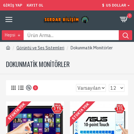
GIRIŞ YAP
KAYIT OL
$
US DOLLAR
0
Hepsi
Görüntü ve Ses Sistemleri
Dokunmatik Monitörler
DOKUNMATIK MONITÖRLER
0
STOKTA YOK
STOKTA YOK