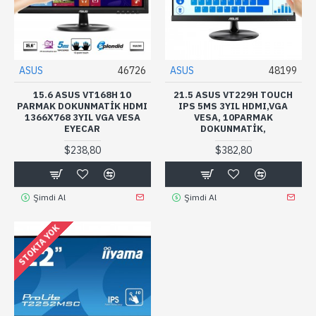
ASUS
46726
ASUS
48199
15.6 ASUS VT168H 10
21.5 ASUS VT229H TOUCH
PARMAK DOKUNMATIK HDMI
IPS 5MS 3YIL HDMI,VGA
1366X768 3YIL VGA VESA
VESA, 10PARMAK
EYECAR
DOKUNMATIK,
$238,80
$382,80
Şimdi Al
Şimdi Al
STOKTA YOK