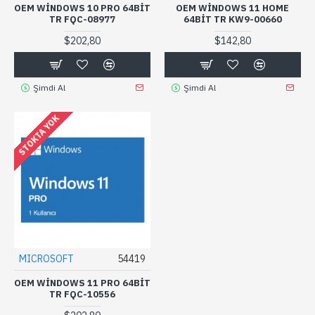
OEM WINDOWS 10 PRO 64BIT
OEM WINDOWS 11 HOME
TR FQC-08977
64BIT TR KW9-00660
$202,80
$142,80
Şimdi Al
Şimdi Al
STOKTA YOK
MICROSOFT
54419
OEM WINDOWS 11 PRO 64BIT
TR FQC-10556