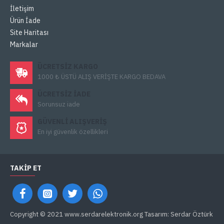
İletişim
Ürün İade
Site Haritası
Markalar
ÜCRETSIZ KARGO
1000 ₺ ÜSTÜ ALIŞ VERİŞTE KARGO BEDAVA
ÜCRETSIZ IADE
Sorunsuz iade
GÜVENLI ALIŞVERIŞ
En iyi güvenlik özellikleri
TAKIP ET
Copyright © 2021 www.serdarelektronik.org Tasarım: Serdar Öztürk