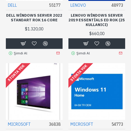
DELL
55177
LENOVO
48973
DELL WINDOWS SERVER 2022
LENOVO WINDOWS SERVER
STANDART ROK 16 CORE
2019 ESSENTIALS ED ROK (25
KULLANICI)
$1.320,00
$660,00
Şimdi Al
Şimdi Al
STOKTA YOK
STOKTA YOK
MICROSOFT
36838
MICROSOFT
54773