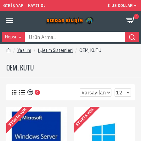
GIRIŞ YAP
KAYIT OL
$
US DOLLAR
0
Hepsi
Yazılım
İşletim Sistemleri
OEM, KUTU
OEM, KUTU
0
STOKTA YOK
STOKTA YOK