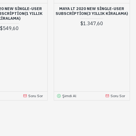
020 NEW SINGLE-USER
MAYA LT 2020 NEW SINGLE-USER
BSCRIPTION(1 YILLIK
SUBSCRIPTION(3 YILLIK KIRALAMA)
KIRALAMA)
$1.347,60
$549,60
Soru Sor
Şimdi Al
Soru Sor