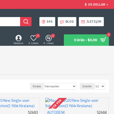
$
US DOLLAR
SSS
BLOG
İLETIŞIM
0
0
0
0 ürün - $0,00
Hesabım
A. Listesi
K. Listesi
Sırala:
Göster:
STOKTA YOK
52683
AUTODESK
52684