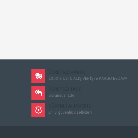
ÜCRETSIZ KARGO
1000 ₺ ÜSTÜ ALIŞ VERİŞTE KARGO BEDAVA
ÜCRETSIZ IADE
Sorunsuz iade
GÜVENLI ALIŞVERIŞ
En iyi güvenlik özellikleri