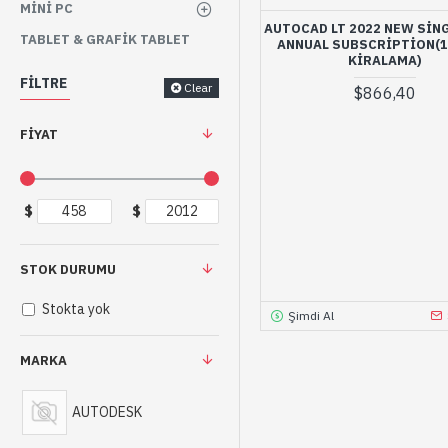
MINI PC
AUTOCAD LT 2022 NEW SIN
TABLET & GRAFIK TABLET
ANNUAL SUBSCRIPTION(1 
KIRALAMA)
FILTRE
Clear
$866,40
FIYAT
$
$
STOK DURUMU
Stokta yok
Şimdi Al
MARKA
AUTODESK