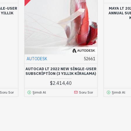
GLE-USER
MAYA LT 2
YILLIK
ANNUAL SU
AUTODESK
52661
AUTOCAD LT 2022 NEW SINGLE-USER
SUBSCRIPTION (3 YILLIK KIRALAMA)
$2.414,40
Soru Sor
Şimdi Al
Soru Sor
Şimdi Al