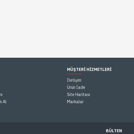
MÜŞTERI HIZMETLERI
İletişim
Ürün İade
mı
Site Haritası
n Al
Markalar
BÜLTEN