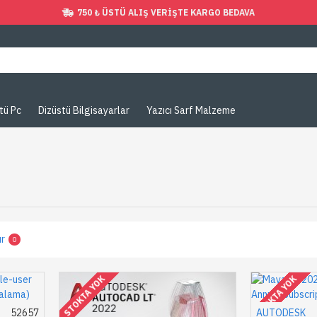
750 ₺ ÜSTÜ ALIŞ VERIŞTE KARGO BEDAVA
tü Pc
Dizüstü Bilgisayarlar
Yazıcı Sarf Malzeme
ır
0
STOKTA YOK
STOKTA YOK
52657
AUTODESK