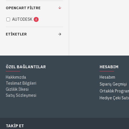
OPENCART FILTRE
AUTODESK
4
ETIKETLER
ÖZEL BAĞLANTILAR
HESABIM
Hakkımızda
Hesabım
Teslimat Bilgileri
Sipariş Geçmişi
Gizlilik İlkesi
Ortaklık Progra
Satış Sözleşmesi
Hediye Çeki Satı
TAKIP ET