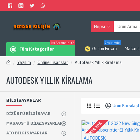
Hepsi
Ne Aramıştınız?
İndirimde
Günün Fırsatı
Masaüs
Tüm Katagoriler
Yazılım
Online Lisanslar
AutoDesk Yıllık Kiralama
AUTODESK YILLIK KIRALAMA
BİLGİSAYARLAR
Ürün Karşılaşt
DIZÜSTÜ BILGISAYAR
MASAÜSTÜ BILGISAYARLAR
STOKTA YOK
AIO BILGISAYARLAR
AUTODESK