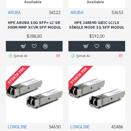
ARUBA
54122
ARUBA
53653
HPE ARUBA 10G SFP+ LC SR
HPE J4859D GBIC LC/LX
300M MMF XCVR SFP MODUL
SINGLE MODE 1G SFP MODUL
$388,80
$192,00
Şimdi Al
Şimdi Al
STOKTA YOK
STOKTA YOK
LONGLINE
54650
LONGLINE
41486