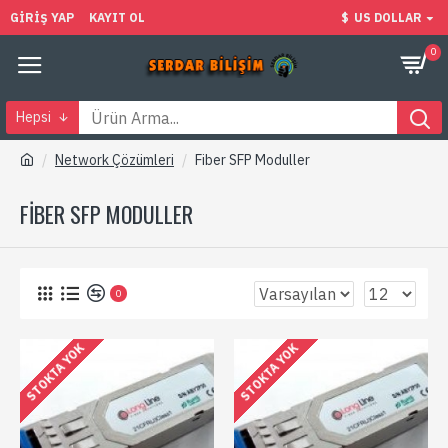
GIRIŞ YAP
KAYIT OL
$
US DOLLAR
0
Hepsi
Network Çözümleri
Fiber SFP Moduller
FIBER SFP MODULLER
0
STOKTA YOK
STOKTA YOK