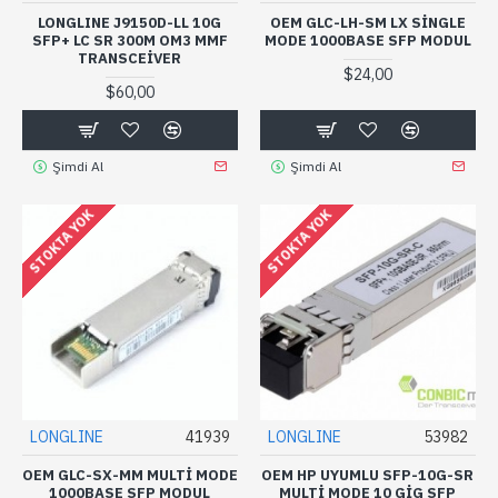
LONGLINE J9150D-LL 10G
OEM GLC-LH-SM LX SINGLE
SFP+ LC SR 300M OM3 MMF
MODE 1000BASE SFP MODUL
TRANSCEIVER
$24,00
$60,00
Şimdi Al
Şimdi Al
STOKTA YOK
STOKTA YOK
LONGLINE
41939
LONGLINE
53982
OEM GLC-SX-MM MULTI MODE
OEM HP UYUMLU SFP-10G-SR
1000BASE SFP MODUL
MULTI MODE 10 GIG SFP