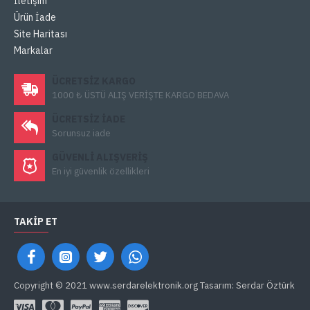
İletişim
Ürün İade
Site Haritası
Markalar
ÜCRETSIZ KARGO
1000 ₺ ÜSTÜ ALIŞ VERİŞTE KARGO BEDAVA
ÜCRETSIZ IADE
Sorunsuz iade
GÜVENLI ALIŞVERIŞ
En iyi güvenlik özellikleri
TAKIP ET
Copyright © 2021 www.serdarelektronik.org Tasarım: Serdar Öztürk