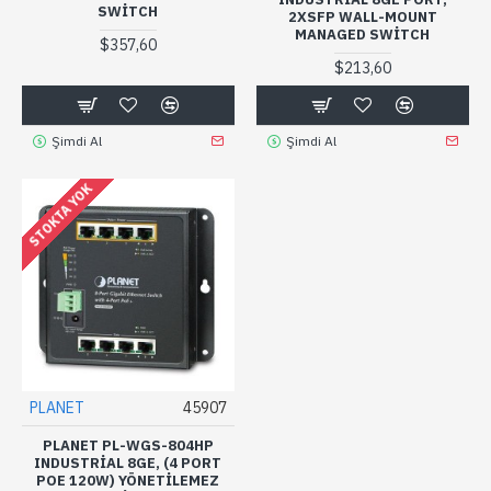
SWITCH
2XSFP WALL-MOUNT
MANAGED SWITCH
$357,60
$213,60
Şimdi Al
Şimdi Al
STOKTA YOK
PLANET
45907
PLANET PL-WGS-804HP
INDUSTRIAL 8GE, (4 PORT
POE 120W) YÖNETILEMEZ