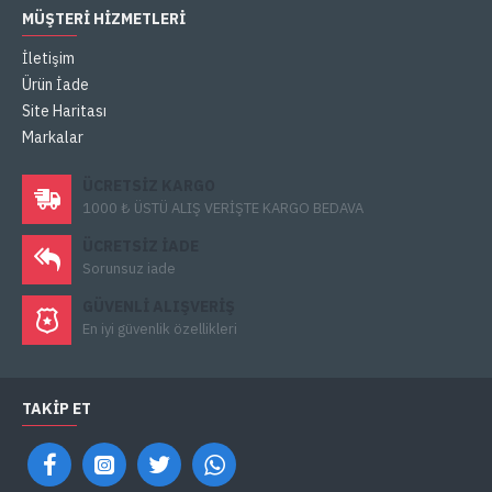
MÜŞTERI HIZMETLERI
İletişim
Ürün İade
Site Haritası
Markalar
ÜCRETSIZ KARGO
1000 ₺ ÜSTÜ ALIŞ VERİŞTE KARGO BEDAVA
ÜCRETSIZ IADE
Sorunsuz iade
GÜVENLI ALIŞVERIŞ
En iyi güvenlik özellikleri
TAKIP ET