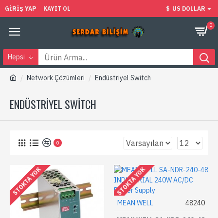
GIRIŞ YAP
KAYIT OL
$
US DOLLAR
0
Hepsi
Network Çözümleri
Endüstriyel Switch
ENDÜSTRIYEL SWITCH
0
STOKTA YOK
STOKTA YOK
MEAN WELL
48240