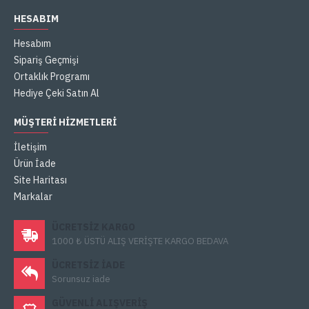
HESABIM
Hesabım
Sipariş Geçmişi
Ortaklık Programı
Hediye Çeki Satın Al
MÜŞTERI HIZMETLERI
İletişim
Ürün İade
Site Haritası
Markalar
ÜCRETSIZ KARGO
1000 ₺ ÜSTÜ ALIŞ VERİŞTE KARGO BEDAVA
ÜCRETSIZ IADE
Sorunsuz iade
GÜVENLI ALIŞVERIŞ