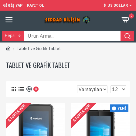
GIRIŞ YAP
KAYIT OL
$
US DOLLAR
0
Hepsi
Tablet ve Grafik Tablet
TABLET VE GRAFIK TABLET
0
STOKTA YOK
STOKTA YOK
YENI