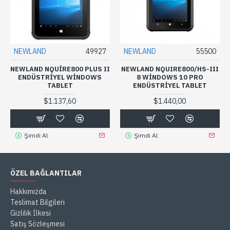
NEWLAND
49927
NEWLAND
55500
NEWLAND NQUIRE800 PLUS II
NEWLAND NQUIRE800/HS-III
ENDÜSTRIYEL WINDOWS
8 WINDOWS 10 PRO
TABLET
ENDÜSTRIYEL TABLET
$1.137,60
$1.440,00
Şimdi Al
Şimdi Al
ÖZEL BAĞLANTILAR
Hakkımızda
Teslimat Bilgileri
Gizlilik İlkesi
Satış Sözleşmesi