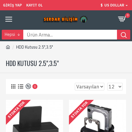
GIRIŞ YAP
KAYIT OL
$
US DOLLAR
0
Hepsi
HDD Kutusu 2.5",3.5"
HDD KUTUSU 2.5",3.5"
0
STOKTA YOK
STOKTA YOK