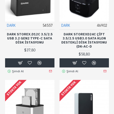
DARK
54557
DARK
46902
DARK STOREX.D12C 3.5/2.5
DARK STOREXD24C ÇIFT
USB 3.2 GEN2 TYPE-C SATA
3.5/2.5 USB3.0 SATA KLON
DISK İSTASYONU
DESTEKLI DISK İSTASYONU
(DK-AC-D
$37,80
$58,80
Şimdi Al
Şimdi Al
STOKTA YOK
STOKTA YOK