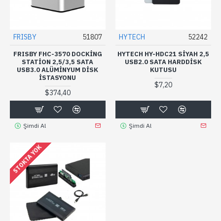
FRISBY
51807
HYTECH
52242
FRISBY FHC-3570 DOCKING
HYTECH HY-HDC21 SIYAH 2,5
STATION 2,5/3,5 SATA
USB2.0 SATA HARDDISK
USB3.0 ALÜMINYUM DISK
KUTUSU
İSTASYONU
$7,20
$374,40
Şimdi Al
Şimdi Al
STOKTA YOK