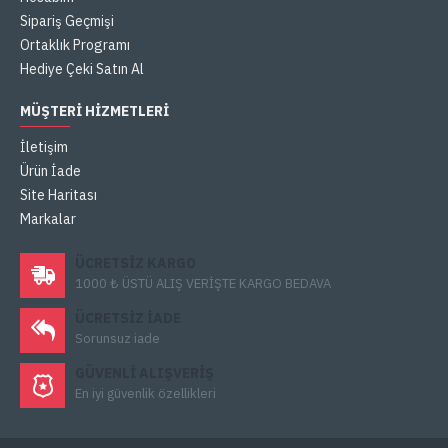
Sipariş Geçmişi
Ortaklık Programı
Hediye Çeki Satın Al
MÜŞTERI HIZMETLERI
İletişim
Ürün İade
Site Haritası
Markalar
ÜCRETSIZ KARGO
1000 ₺ ÜSTÜ ALIŞ VERİŞTE KARGO BEDAVA
ÜCRETSIZ IADE
Sorunsuz iade
GÜVENLI ALIŞVERIŞ
En iyi güvenlik özellikleri