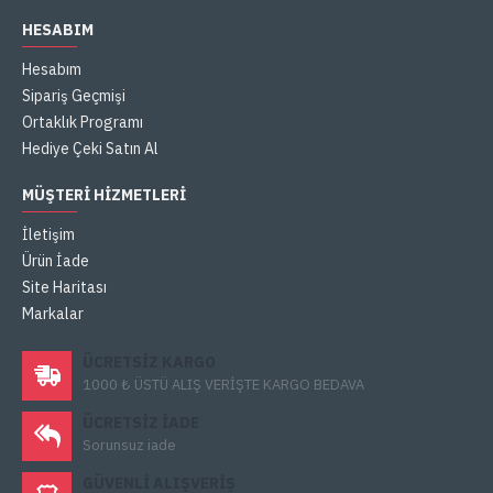
HESABIM
Hesabım
Sipariş Geçmişi
Ortaklık Programı
Hediye Çeki Satın Al
MÜŞTERI HIZMETLERI
İletişim
Ürün İade
Site Haritası
Markalar
ÜCRETSIZ KARGO
1000 ₺ ÜSTÜ ALIŞ VERİŞTE KARGO BEDAVA
ÜCRETSIZ IADE
Sorunsuz iade
GÜVENLI ALIŞVERIŞ