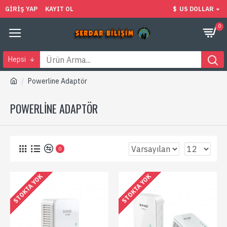
GIRIŞ YAP
KAYIT OL
$
US DOLLAR
0
Hepsi
Powerline Adaptör
POWERLINE ADAPTÖR
0
STOKTA YOK
STOKTA YOK