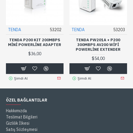
TENDA
53202
TENDA
53203
TENDA P200 KIT 200MBPS
TENDA PW201A + P200
MINI POWERLINE ADAPTER
300MBPS AV200 WIFI
POWERLINE EXTENDER
$36,00
$54,00
Şimdi Al
Şimdi Al
ÖZEL BAĞLANTILAR
Hakkımızda
Teslimat Bilgileri
Gizlilik İlkesi
Satış Sözleşmesi