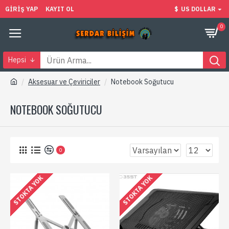
GIRIŞ YAP
KAYIT OL
$
US DOLLAR
0
Hepsi
Aksesuar ve Çeviriciler
Notebook Soğutucu
NOTEBOOK SOĞUTUCU
0
STOKTA YOK
STOKTA YOK