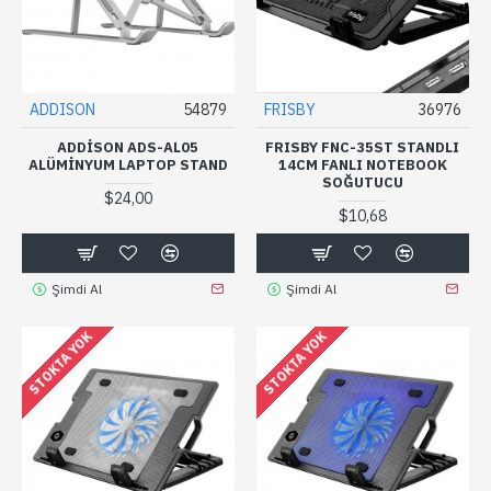
ADDISON
54879
FRISBY
36976
ADDISON ADS-AL05
FRISBY FNC-35ST STANDLI
ALÜMINYUM LAPTOP STAND
14CM FANLI NOTEBOOK
SOĞUTUCU
$24,00
$10,68
Şimdi Al
Şimdi Al
STOKTA YOK
STOKTA YOK