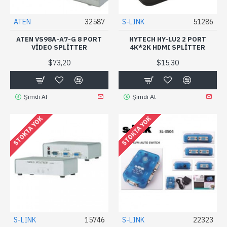
ATEN
32587
S-LINK
51286
ATEN VS98A-A7-G 8 PORT
HYTECH HY-LU2 2 PORT
VIDEO SPLITTER
4K*2K HDMI SPLITTER
$73,20
$15,30
Şimdi Al
Şimdi Al
STOKTA YOK
STOKTA YOK
S-LINK
15746
S-LINK
22323