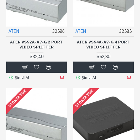
ATEN
32586
ATEN
32585
ATEN VS92A-A7-G 2 PORT
ATEN VS94A-A7-G 4 PORT
VIDEO SPLITTER
VIDEO SPLITTER
$32,40
$52,80
Şimdi Al
Şimdi Al
STOKTA YOK
STOKTA YOK