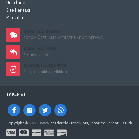
Ürün İade
Site Haritası
Markalar
ÜCRETSIZ KARGO
1000 ₺ ÜSTÜ ALIŞ VERİŞTE KARGO BEDAVA
ÜCRETSIZ IADE
Sorunsuz iade
GÜVENLI ALIŞVERIŞ
En iyi güvenlik özellikleri
TAKIP ET
Copyright © 2021 www.serdarelektronik.org Tasarım: Serdar Öztürk