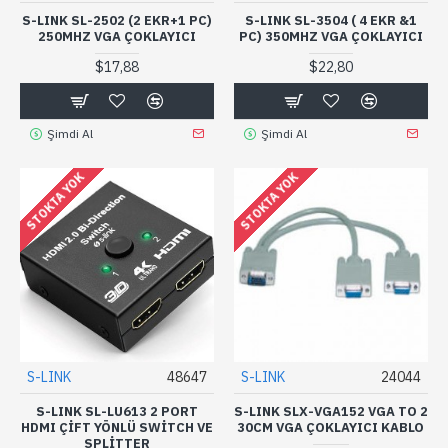
S-LINK SL-2502 (2 EKR+1 PC)
S-LINK SL-3504 ( 4 EKR &1
250MHZ VGA ÇOKLAYICI
PC) 350MHZ VGA ÇOKLAYICI
$17,88
$22,80
Şimdi Al
Şimdi Al
STOKTA YOK
STOKTA YOK
S-LINK
48647
S-LINK
24044
S-LINK SL-LU613 2 PORT
S-LINK SLX-VGA152 VGA TO 2
HDMI ÇIFT YÖNLÜ SWITCH VE
30CM VGA ÇOKLAYICI KABLO
SPLITTER