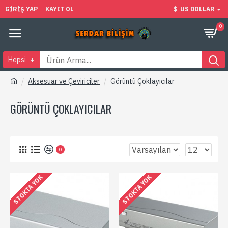
GIRIŞ YAP
KAYIT OL
$
US DOLLAR
0
Hepsi
Aksesuar ve Çeviriciler
Görüntü Çoklayıcılar
GÖRÜNTÜ ÇOKLAYICILAR
0
STOKTA YOK
STOKTA YOK