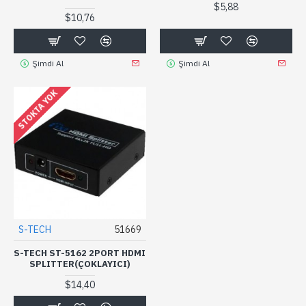
$5,88
$10,76
Şimdi Al
Şimdi Al
STOKTA YOK
S-TECH
51669
S-TECH ST-5162 2PORT HDMI
SPLITTER(ÇOKLAYICI)
$14,40