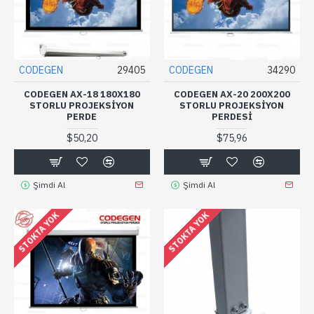
CODEGEN
29405
CODEGEN
34290
CODEGEN AX-18 180X180
CODEGEN AX-20 200X200
STORLU PROJEKSIYON
STORLU PROJEKSIYON
PERDE
PERDESI
$50,20
$75,96
Şimdi Al
Şimdi Al
STOKTA YOK
STOKTA YOK