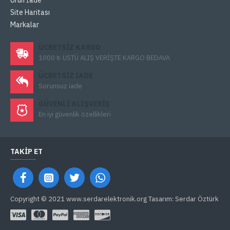
Ürün İade
Site Haritası
Markalar
ÜCRETSIZ KARGO
1000 ₺ ÜSTÜ ALIŞ VERİŞTE KARGO BEDAVA
ÜCRETSIZ IADE
Sorunsuz iade
GÜVENLI ALIŞVERIŞ
En iyi güvenlik özellikleri
TAKIP ET
Copyright © 2021 www.serdarelektronik.org Tasarım: Serdar Öztürk