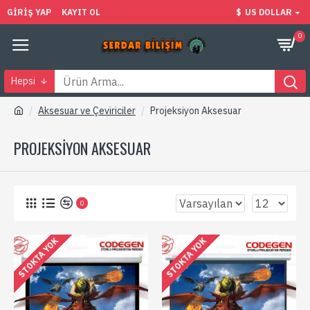
GIRIŞ YAP
KAYIT OL
$
US DOLLAR
0
Hepsi
Aksesuar ve Çeviriciler
Projeksiyon Aksesuar
PROJEKSIYON AKSESUAR
0
STOKTA YOK
STOKTA YOK