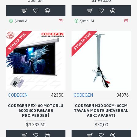
$384,84
$1.995,00
Şimdi Al
Şimdi Al
STOKTA YOK
STOKTA YOK
CODEGEN
42350
CODEGEN
34376
CODEGEN FEX-60 MOTORLU
CODEGEN H30 30CM-60CM
600X400 F.GLASS
TAVANA MONTE UNIVERSAL
PRO.PERDESİ
ASKI APARATI
$3.333,60
$30,00