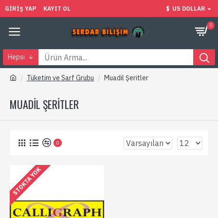
GIRIŞ YAP
KAYIT OL
$
US DOLLAR
0
Hepsi
Tüketim ve Sarf Grubu
Muadil Şeritler
MUADIL ŞERITLER
0
STOKTA YOK