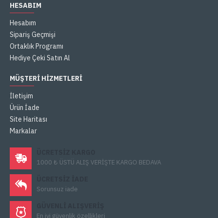
HESABIM
Hesabım
Sipariş Geçmişi
Ortaklık Programı
Hediye Çeki Satın Al
MÜŞTERI HIZMETLERI
İletişim
Ürün İade
Site Haritası
Markalar
ÜCRETSIZ KARGO
1000 ₺ ÜSTÜ ALIŞ VERİŞTE KARGO BEDAVA
ÜCRETSIZ IADE
Sorunsuz iade
GÜVENLI ALIŞVERIŞ
En iyi güvenlik özellikleri