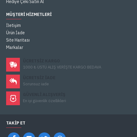
Hediye Çeki Satın Al
MÜŞTERI HIZMETLERI
İletişim
Ürün İade
Site Haritası
Markalar
ÜCRETSIZ KARGO
1000 ₺ ÜSTÜ ALIŞ VERİŞTE KARGO BEDAVA
ÜCRETSIZ IADE
Sorunsuz iade
GÜVENLI ALIŞVERIŞ
En iyi güvenlik özellikleri
TAKIP ET