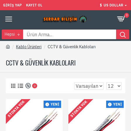
GIRIŞ YAP
KAYIT OL
$
US DOLLAR
0
Hepsi
Kablo Ürünleri
CCTV & Güvenlik Kabloları
CCTV & GÜVENLIK KABLOLARI
0
STOKTA YOK
STOKTA YOK
YENI
YENI