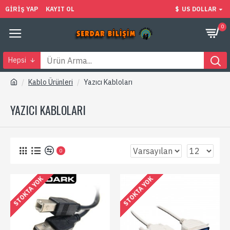
GIRIŞ YAP
KAYIT OL
$
US DOLLAR
0
Hepsi
Kablo Ürünleri
Yazıcı Kabloları
YAZICI KABLOLARI
0
STOKTA YOK
STOKTA YOK