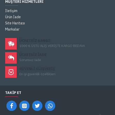
MÜŞTERI HIZMETLERI
İletişim
Ürün İade
Site Haritası
Markalar
ÜCRETSIZ KARGO
1000 ₺ ÜSTÜ ALIŞ VERİŞTE KARGO BEDAVA
ÜCRETSIZ IADE
Sorunsuz iade
GÜVENLI ALIŞVERIŞ
En iyi güvenlik özellikleri
TAKIP ET