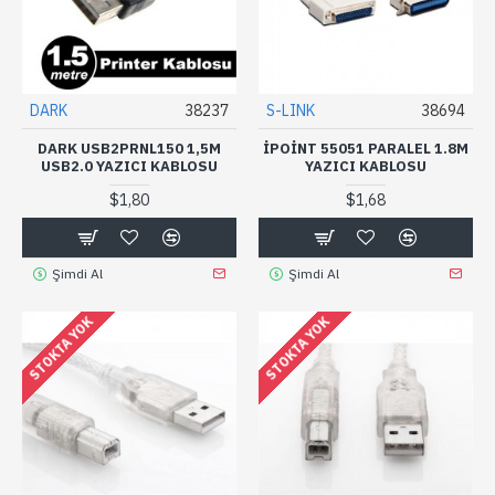
DARK
38237
S-LINK
38694
DARK USB2PRNL150 1,5M
IPOINT 55051 PARALEL 1.8M
USB2.0 YAZICI KABLOSU
YAZICI KABLOSU
$1,80
$1,68
Şimdi Al
Şimdi Al
STOKTA YOK
STOKTA YOK