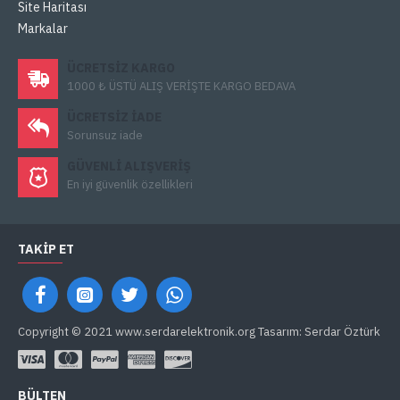
Site Haritası
Markalar
ÜCRETSIZ KARGO
1000 ₺ ÜSTÜ ALIŞ VERİŞTE KARGO BEDAVA
ÜCRETSIZ IADE
Sorunsuz iade
GÜVENLI ALIŞVERIŞ
En iyi güvenlik özellikleri
TAKIP ET
Copyright © 2021 www.serdarelektronik.org Tasarım: Serdar Öztürk
BÜLTEN