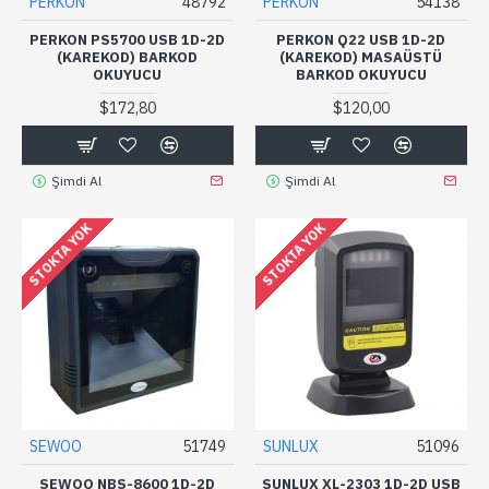
PERKON
48792
PERKON
54138
PERKON PS5700 USB 1D-2D
PERKON Q22 USB 1D-2D
(KAREKOD) BARKOD
(KAREKOD) MASAÜSTÜ
OKUYUCU
BARKOD OKUYUCU
$172,80
$120,00
Şimdi Al
Şimdi Al
STOKTA YOK
STOKTA YOK
SEWOO
51749
SUNLUX
51096
SEWOO NBS-8600 1D-2D
SUNLUX XL-2303 1D-2D USB