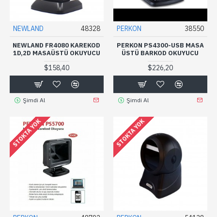
NEWLAND
48328
PERKON
38550
NEWLAND FR4080 KAREKOD
PERKON PS4300-USB MASA
1D,2D MASAÜSTÜ OKUYUCU
ÜSTÜ BARKOD OKUYUCU
$158,40
$226,20
Şimdi Al
Şimdi Al
STOKTA YOK
STOKTA YOK