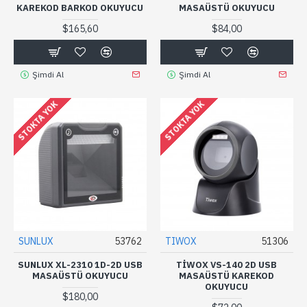
KAREKOD BARKOD OKUYUCU
MASAÜSTÜ OKUYUCU
$165,60
$84,00
Şimdi Al
Şimdi Al
STOKTA YOK
STOKTA YOK
SUNLUX
53762
TIWOX
51306
SUNLUX XL-2310 1D-2D USB
TIWOX VS-140 2D USB
MASAÜSTÜ OKUYUCU
MASAÜSTÜ KAREKOD
OKUYUCU
$180,00