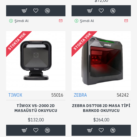
$72,00
Şimdi Al
Şimdi Al
STOKTA YOK
STOKTA YOK
TIWOX
55016
ZEBRA
54242
TIWOX VS-2000 2D
ZEBRA DS7708 2D MASA TİPİ
MASAÜSTÜ OKUYUCU
BARKOD OKUYUCU
$132,00
$264,00