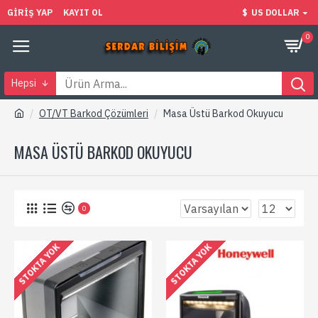
GIRIŞ YAP
KAYIT OL
$
US DOLLAR
0
Hepsi
OT/VT Barkod Çözümleri
Masa Üstü Barkod Okuyucu
MASA ÜSTÜ BARKOD OKUYUCU
0
STOKTA YOK
STOKTA YOK