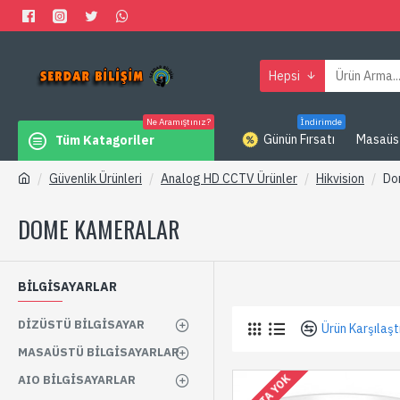
Hepsi
Ne Aramıştınız?
İndirimde
Günün Fırsatı
Masaüs
Tüm Katagoriler
Güvenlik Ürünleri
Analog HD CCTV Ürünler
Hikvision
Do
DOME KAMERALAR
BİLGİSAYARLAR
DIZÜSTÜ BILGISAYAR
Ürün Karşılaşt
MASAÜSTÜ BILGISAYARLAR
AIO BILGISAYARLAR