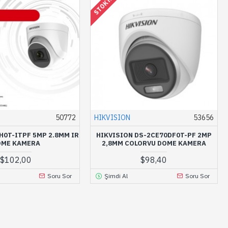
STOKTA YOK
50772
HIKVISION
53656
H0T-ITPF 5MP 2.8MM IR
HIKVISION DS-2CE70DF0T-PF 2MP
OME KAMERA
2,8MM COLORVU DOME KAMERA
$102,00
$98,40
Soru Sor
Şimdi Al
Soru Sor