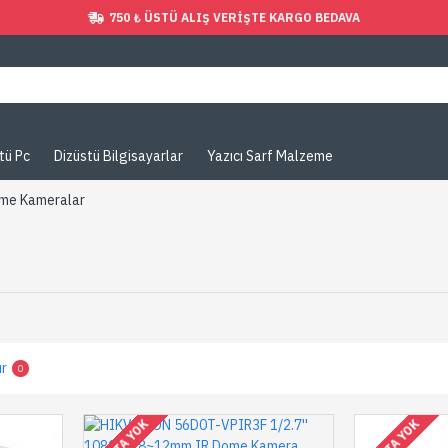
750 ₺ ÜSTÜ ALIŞ VERIŞTE KARGO BEDAVA
tü Pc
Dizüstü Bilgisayarlar
Yazıcı Sarf Malzeme
me Kameralar
ır
0