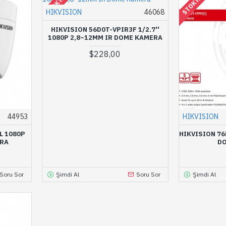
STOKTA YOK
STOKTA YOK
HIKVISION
46068
HIKVISION 56D0T-VPIR3F 1/2.7''
1080P 2,8~12MM IR DOME KAMERA
$228,00
44953
HIKVISION
L 1080P
HIKVISION 76
ERA
D
Soru Sor
Şimdi Al
Soru Sor
Şimdi Al