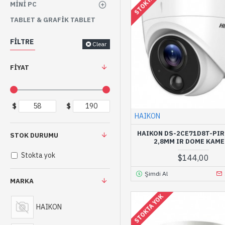
STOKTA YOK
MINI PC
TABLET & GRAFIK TABLET
FILTRE
Clear
FIYAT
$
$
HAIKON
HAIKON DS-2CE71D8T-PIR
STOK DURUMU
2,8MM IR DOME KAM
Stokta yok
$144,00
Şimdi Al
MARKA
STOKTA YOK
HAIKON