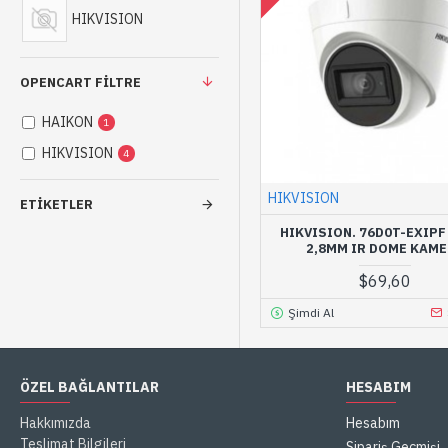
HIKVISION
OPENCART FILTRE
HAIKON
1
HIKVISION
4
HIKVISION
ETIKETLER
HIKVISION. 76D0T-EXIPF
2,8MM IR DOME KAM
$69,60
Şimdi Al
ÖZEL BAĞLANTILAR
HESABIM
Hakkımızda
Hesabım
Teslimat Bilgileri
Sipariş Geçmişi