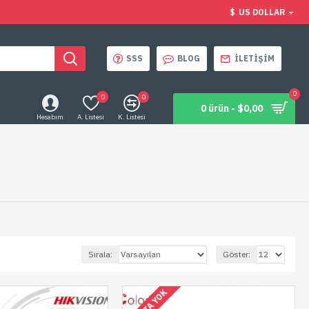
$
US DOLLAR
SSS
BLOG
İLETIŞIM
0
0
0
0 ürün - $0,00
Hesabım
A. Listesi
K. Listesi
Sırala:
Göster: