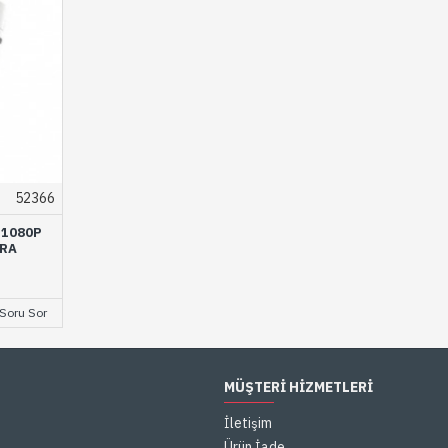
52366
 1080P
ERA
Soru Sor
MÜŞTERI HIZMETLERI
İletişim
Ürün İade