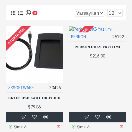
0
STOKTA YOK
STOKTA YOK
PERKON
25192
PERKON PDKS YAZILIMI
$216,00
ZKSOFTWARE
30426
CR10E USB KART OKUYUCU
$79,86
Şimdi Al
Şimdi Al