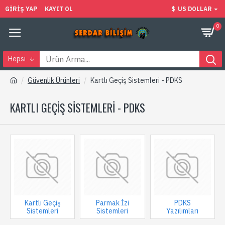
GIRIŞ YAP
KAYIT OL
$
US DOLLAR
0
Hepsi
Güvenlik Ürünleri
Kartlı Geçiş Sistemleri - PDKS
KARTLI GEÇIŞ SISTEMLERI - PDKS
Kartlı Geçiş
Parmak İzi
PDKS
Sistemleri
Sistemleri
Yazılımları