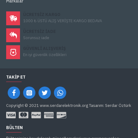
Markalar
ÜCRETSIZ KARGO
1000 ₺ ÜSTÜ ALIŞ VERİŞTE KARGO BEDAVA
ÜCRETSIZ IADE
Sorunsuz iade
GÜVENLI ALIŞVERIŞ
En iyi güvenlik özellikleri
TAKIP ET
Copyright © 2021 www.serdarelektronik.org Tasarım: Serdar Öztürk
BÜLTEN