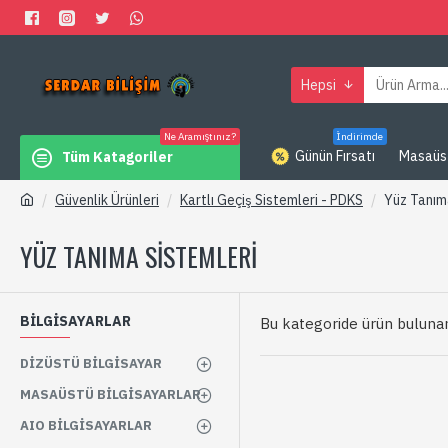
Hepsi
Ne Aramıştınız?
İndirimde
Günün Fırsatı
Masaüs
Tüm Katagoriler
Güvenlik Ürünleri
Kartlı Geçiş Sistemleri - PDKS
Yüz Tanım
YÜZ TANIMA SISTEMLERI
BİLGİSAYARLAR
Bu kategoride ürün buluna
DIZÜSTÜ BILGISAYAR
MASAÜSTÜ BILGISAYARLAR
AIO BILGISAYARLAR