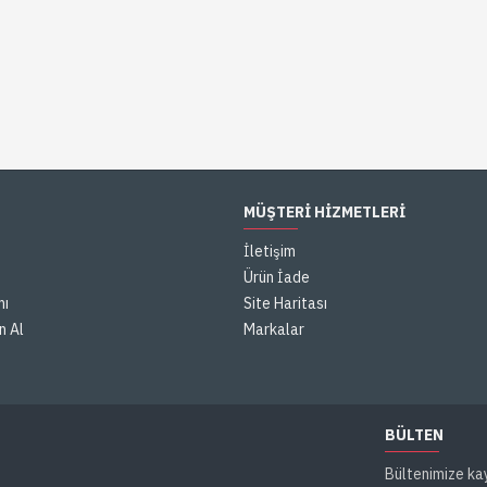
MÜŞTERI HIZMETLERI
İletişim
Ürün İade
mı
Site Haritası
n Al
Markalar
BÜLTEN
Bültenimize ka