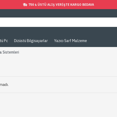
750 ₺ ÜSTÜ ALIŞ VERIŞTE KARGO BEDAVA
tü Pc
Dizüstü Bilgisayarlar
Yazıcı Sarf Malzeme
a Sistemleri
madı.