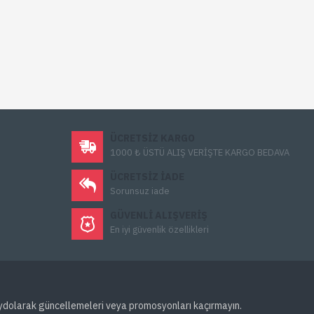
ÜCRETSIZ KARGO
1000 ₺ ÜSTÜ ALIŞ VERİŞTE KARGO BEDAVA
ÜCRETSIZ IADE
Sorunsuz iade
GÜVENLI ALIŞVERIŞ
En iyi güvenlik özellikleri
ydolarak güncellemeleri veya promosyonları kaçırmayın.