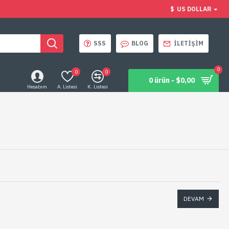
$
US DOLLAR
SSS
BLOG
İLETIŞIM
0
0
0
0 ürün - $0,00
Hesabım
A. Listesi
K. Listesi
DEVAM