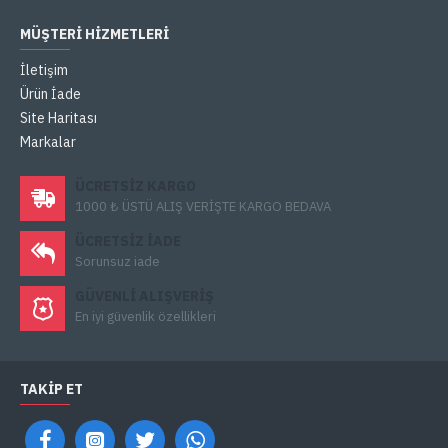
MÜŞTERI HIZMETLERI
İletişim
Ürün İade
Site Haritası
Markalar
ÜCRETSIZ KARGO
1000 ₺ ÜSTÜ ALIŞ VERİŞTE KARGO BEDAVA
ÜCRETSIZ IADE
Sorunsuz iade
GÜVENLI ALIŞVERIŞ
En iyi güvenlik özellikleri
TAKIP ET