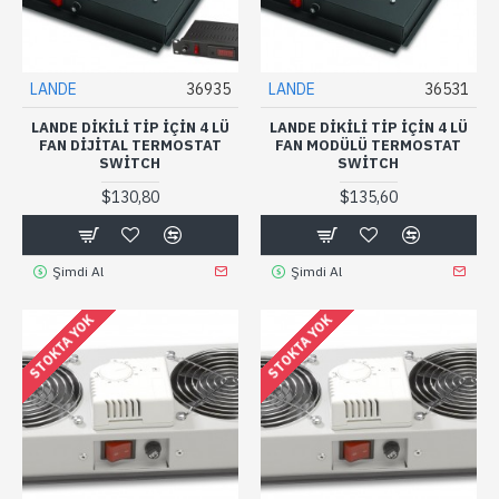
LANDE
36935
LANDE
36531
LANDE DIKILI TIP IÇIN 4 LÜ
LANDE DIKILI TIP IÇIN 4 LÜ
FAN DIJITAL TERMOSTAT
FAN MODÜLÜ TERMOSTAT
SWITCH
SWITCH
$130,80
$135,60
Şimdi Al
Şimdi Al
STOKTA YOK
STOKTA YOK