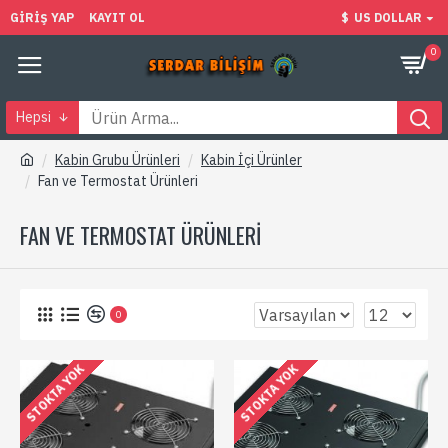
GIRIŞ YAP
KAYIT OL
$
US DOLLAR
0
Hepsi
Kabin Grubu Ürünleri
Kabin İçi Ürünler
Fan ve Termostat Ürünleri
FAN VE TERMOSTAT ÜRÜNLERI
0
STOKTA YOK
STOKTA YOK