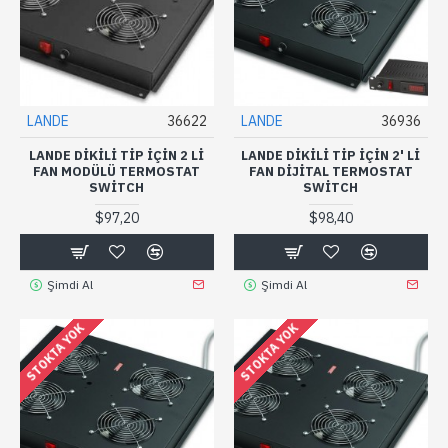
LANDE
36622
LANDE
36936
LANDE DIKILI TIP IÇIN 2 LI
LANDE DIKILI TIP IÇIN 2' LI
FAN MODÜLÜ TERMOSTAT
FAN DIJITAL TERMOSTAT
SWITCH
SWITCH
$97,20
$98,40
Şimdi Al
Şimdi Al
STOKTA YOK
STOKTA YOK