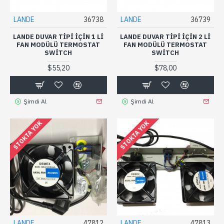
LANDE
36738
LANDE
36739
LANDE DUVAR TIPI IÇIN 1 LI
LANDE DUVAR TIPI IÇIN 2 LI
FAN MODÜLÜ TERMOSTAT
FAN MODÜLÜ TERMOSTAT
SWITCH
SWITCH
$55,20
$78,00
Şimdi Al
Şimdi Al
STOKTA YOK
STOKTA YOK
LANDE
47812
LANDE
47813