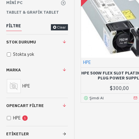
MINI PC
TABLET & GRAFIK TABLET
FILTRE
Clear
STOK DURUMU
Stokta yok
HPE
MARKA
HPE 500W FLEX SLOT PLATI
PLUG POWER SUPPL
HPE
$300,00
Şimdi Al
OPENCART FILTRE
HPE
1
ETIKETLER