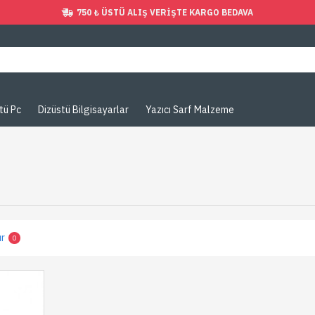
750 ₺ ÜSTÜ ALIŞ VERIŞTE KARGO BEDAVA
tü Pc
Dizüstü Bilgisayarlar
Yazıcı Sarf Malzeme
ır
0