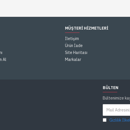
MÜŞTERI HIZMETLERI
İletişim
Ürün İade
mı
Site Haritası
n Al
Markalar
BÜLTEN
Bültenimize ka
Gizlilik İlke