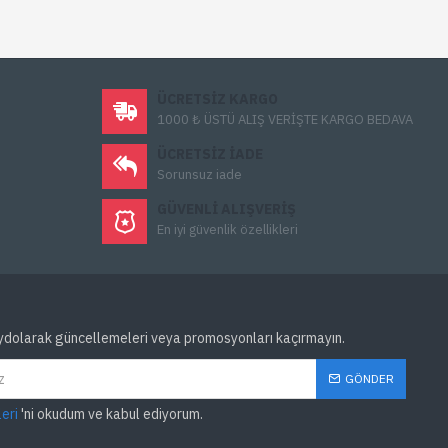
ÜCRETSIZ KARGO
1000 ₺ ÜSTÜ ALIŞ VERİŞTE KARGO BEDAVA
ÜCRETSIZ IADE
Sorunsuz iade
GÜVENLI ALIŞVERIŞ
En iyi güvenlik özellikleri
ydolarak güncellemeleri veya promosyonları kaçırmayın.
GÖNDER
leri
'ni okudum ve kabul ediyorum.