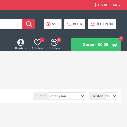
$
US DOLLAR
SSS
BLOG
İLETIŞIM
0
0
0
0 ürün - $0,00
Hesabım
A. Listesi
K. Listesi
Sırala:
Göster: