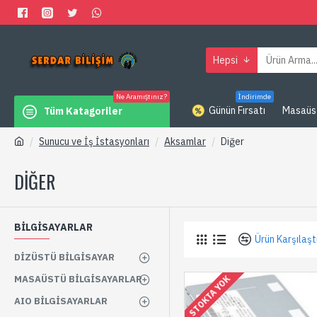
Hepsi
Ne Aramıştınız?
İndirimde
Günün Fırsatı
Masaüs
Tüm Katagoriler
Sunucu ve İş İstasyonları
Aksamlar
Diğer
DIĞER
BİLGİSAYARLAR
Ürün Karşılaşt
DIZÜSTÜ BILGISAYAR
MASAÜSTÜ BILGISAYARLAR
STOKTA YOK
AIO BILGISAYARLAR