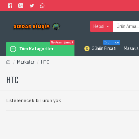
Hepsi
Ne Aramıştınız?
İndirimde
Günün Fırsatı
Masaüs
Tüm Katagoriler
Markalar
HTC
HTC
Listelenecek bir ürün yok