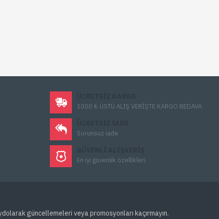
ÜCRETSIZ KARGO
1000 ₺ ÜSTÜ ALIŞ VERİŞTE KARGO BEDAVA
ÜCRETSIZ IADE
Sorunsuz iade
GÜVENLI ALIŞVERIŞ
En iyi güvenlik özellikleri
ydolarak güncellemeleri veya promosyonları kaçırmayın.