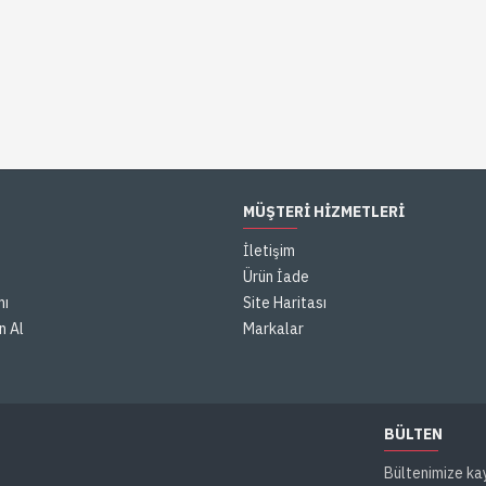
MÜŞTERI HIZMETLERI
İletişim
Ürün İade
mı
Site Haritası
n Al
Markalar
BÜLTEN
Bültenimize ka