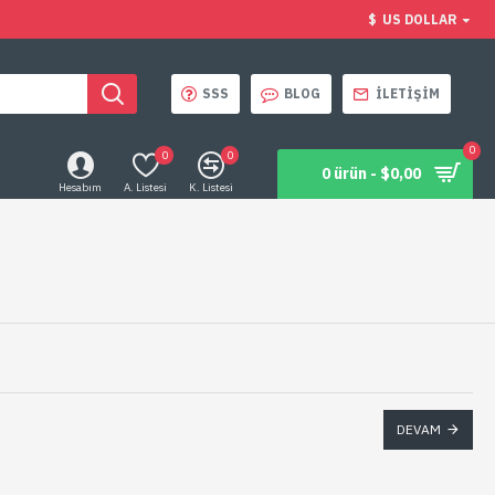
$
US DOLLAR
SSS
BLOG
İLETIŞIM
0
0
0
0 ürün - $0,00
Hesabım
A. Listesi
K. Listesi
DEVAM