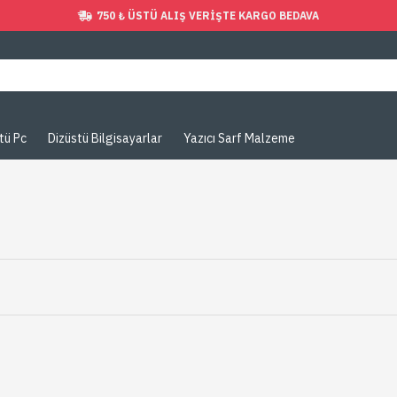
750 ₺ ÜSTÜ ALIŞ VERIŞTE KARGO BEDAVA
tü Pc
Dizüstü Bilgisayarlar
Yazıcı Sarf Malzeme