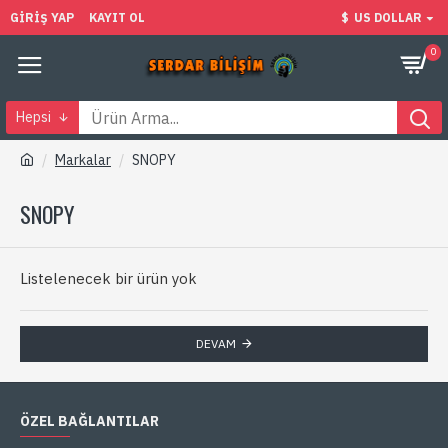
GIRIŞ YAP
KAYIT OL
$
US DOLLAR
0
Hepsi
Markalar
SNOPY
SNOPY
Listelenecek bir ürün yok
DEVAM
ÖZEL BAĞLANTILAR