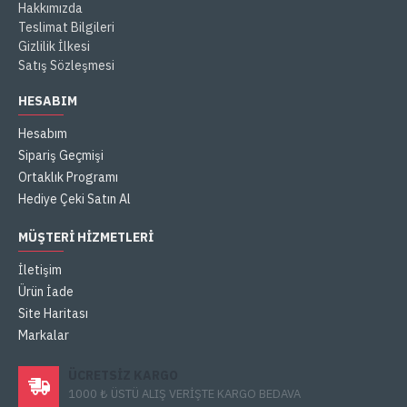
Hakkımızda
Teslimat Bilgileri
Gizlilik İlkesi
Satış Sözleşmesi
HESABIM
Hesabım
Sipariş Geçmişi
Ortaklık Programı
Hediye Çeki Satın Al
MÜŞTERI HIZMETLERI
İletişim
Ürün İade
Site Haritası
Markalar
ÜCRETSIZ KARGO
1000 ₺ ÜSTÜ ALIŞ VERİŞTE KARGO BEDAVA