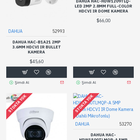
DAHUA HAC-HDW1209TLQ-
LED 2MP 2.8MM FULL-COLOR
HDCVI IR DOME KAMERA
$66,00
DAHUA
52993
DAHUA HAC-B1A21 2MP
3.6MM HDCVI IR BULLET
KAMERA
$45,60
Şimdi Al
Şimdi Al
STOKTA YOK
STOKTA YOK
DAHUA
53270
DAHUA HAC-
HDW1500TLMQP-A 5MP