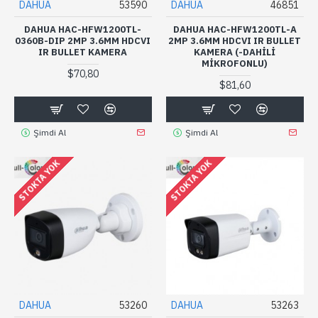
DAHUA
53590
DAHUA
46851
DAHUA HAC-HFW1200TL-
DAHUA HAC-HFW1200TL-A
0360B-DIP 2MP 3.6MM HDCVI
2MP 3.6MM HDCVI IR BULLET
IR BULLET KAMERA
KAMERA (-DAHILI
MIKROFONLU)
$70,80
$81,60
Şimdi Al
Şimdi Al
STOKTA YOK
STOKTA YOK
DAHUA
53260
DAHUA
53263