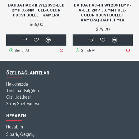
DAHUA HAC-HFW1209C-LED
DAHUA HAC-HFW1209TLMP-
2MP 3.6MM FULL-COLOR
A-LED 2MP 3.6MM FULL-
HDCVI BULLET KAMERA
COLOR HDCVI BULLET
KAMERA(-DAHILI MIK
$66,00
$79,20
Şimdi Al
Şimdi Al
ÖZEL BAĞLANTILAR
Hakkımızda
Teslimat Bilgileri
Gizlilik İlkesi
Satış Sözleşmesi
HESABIM
Hesabım
Sipariş Geçmişi