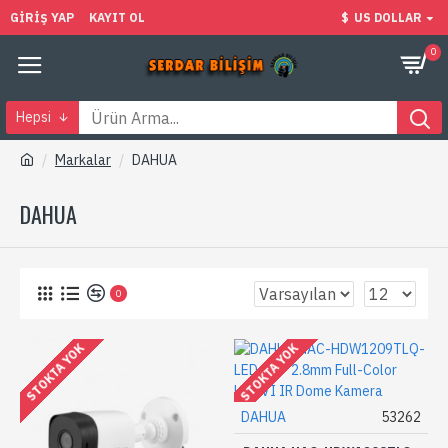
GIRIŞ YAP
KAYIT OL
$
US DOLLAR
0
Hepsi
Markalar
DAHUA
DAHUA
0
STOKTA YOK
STOKTA YOK
DAHUA
53262