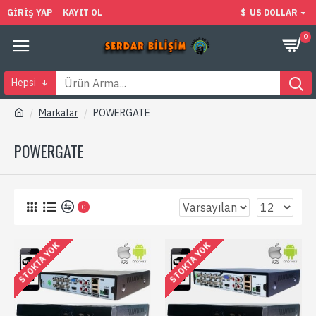
GIRIŞ YAP
KAYIT OL
$
US DOLLAR
0
Hepsi
Markalar
POWERGATE
POWERGATE
0
STOKTA YOK
STOKTA YOK