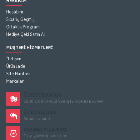
HESABIM
Hesabım
Sipariş Geçmişi
Ortaklık Programı
Hediye Çeki Satın Al
MÜŞTERI HIZMETLERI
İletişim
Ürün İade
Site Haritası
Markalar
ÜCRETSIZ KARGO
1000 ₺ ÜSTÜ ALIŞ VERİŞTE KARGO BEDAVA
ÜCRETSIZ IADE
Sorunsuz iade
GÜVENLI ALIŞVERIŞ
En iyi güvenlik özellikleri