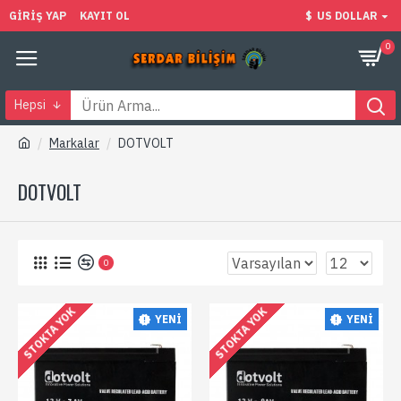
GIRIŞ YAP
KAYIT OL
$
US DOLLAR
0
Hepsi
Markalar
DOTVOLT
DOTVOLT
0
STOKTA YOK
STOKTA YOK
YENI
YENI