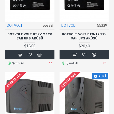
DOTVOLT
55338
DOTVOLT
55339
DOTVOLT VOLT DT7-12 12V
DOTVOLT VOLT DT9-12 12V
7AH UPS AKÜSÜ
9AH UPS AKÜSÜ
$18,00
$20,40
Şimdi Al
Şimdi Al
STOKTA YOK
STOKTA YOK
YENI