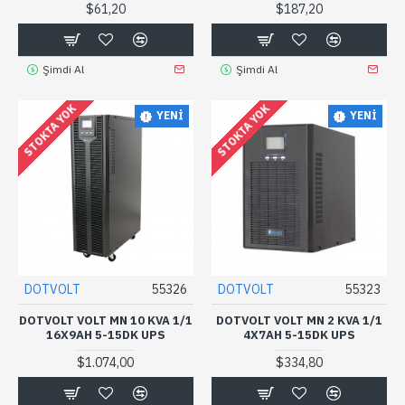
$61,20
$187,20
Şimdi Al
Şimdi Al
STOKTA YOK
STOKTA YOK
YENI
YENI
DOTVOLT
55326
DOTVOLT
55323
DOTVOLT VOLT MN 10 KVA 1/1
DOTVOLT VOLT MN 2 KVA 1/1
16X9AH 5-15DK UPS
4X7AH 5-15DK UPS
$1.074,00
$334,80