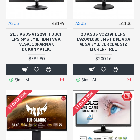
ASUS
48199
ASUS
54106
21.5 ASUS VT229H TOUCH
23 ASUS VC239HE IPS
IPS 5MS 3YIL HDMI,VGA
1920X1080 5MS HDMI VGA
VESA, 10PARMAK
VESA 3YIL CERCEVESIZ
DOKUNMATIK,
LICKER-FREE
$382,80
$200,16
Şimdi Al
Şimdi Al
STOKTA YOK
STOKTA YOK