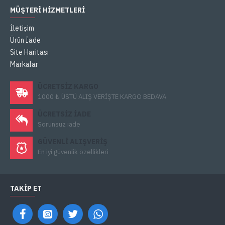
MÜŞTERI HIZMETLERI
İletişim
Ürün İade
Site Haritası
Markalar
ÜCRETSIZ KARGO
1000 ₺ ÜSTÜ ALIŞ VERİŞTE KARGO BEDAVA
ÜCRETSIZ IADE
Sorunsuz iade
GÜVENLI ALIŞVERIŞ
En iyi güvenlik özellikleri
TAKIP ET