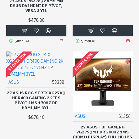
27 ASUS PB278QV 5MS MM
DSUB DVI HDMI DP PIVOT,
VESA 3 YIL
$478,80
Şimdi Al
Şimdi Al
STOKTA YOK
STOKTA YOK
ASUS
53338
27 ASUS ROG STRIX XG27AQ
HDR400 GAMING 2K IPS
PIVOT 1MS 170HZ DP
HDMI,MM 3YIL
ASUS
51356
$878,40
27 ASUS TUF GAMING
VG279QM HDR 280HZ 1MS
(HDMI+DISPLAY) FULL HD IPS