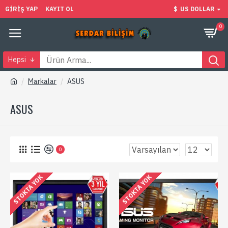
GIRIŞ YAP
KAYIT OL
$
US DOLLAR
0
Hepsi
Markalar
ASUS
ASUS
0
STOKTA YOK
STOKTA YOK