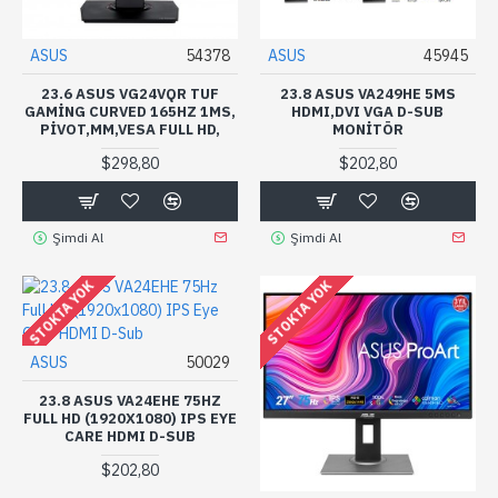
ASUS
54378
ASUS
45945
23.6 ASUS VG24VQR TUF
23.8 ASUS VA249HE 5MS
GAMING CURVED 165HZ 1MS,
HDMI,DVI VGA D-SUB
PIVOT,MM,VESA FULL HD,
MONITÖR
$298,80
$202,80
Şimdi Al
Şimdi Al
STOKTA YOK
STOKTA YOK
ASUS
50029
23.8 ASUS VA24EHE 75HZ
FULL HD (1920X1080) IPS EYE
CARE HDMI D-SUB
$202,80