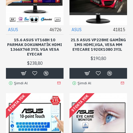
ASUS
46726
ASUS
41815
15.6 ASUS VT168H 10
21.5 ASUS VP228HE GAMING
PARMAK DOKUNMATIK HDMI
1MS HDMI,VGA, VESA MM
1366X768 3YIL VGA VESA
EYECARE 1920X1080 3YIL
EYECAR
$190,80
$238,80
Şimdi Al
Şimdi Al
STOKTA YOK
STOKTA YOK