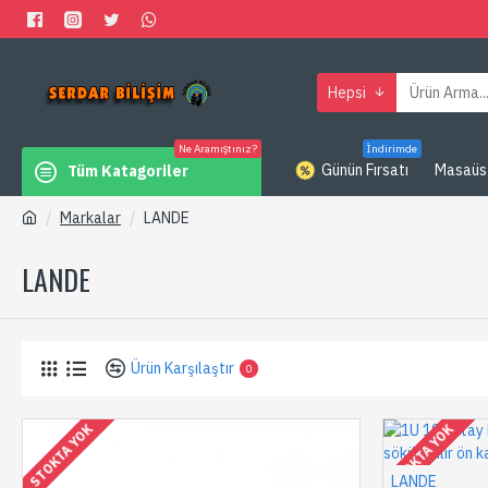
Hepsi
Ne Aramıştınız?
İndirimde
Günün Fırsatı
Masaüs
Tüm Katagoriler
Markalar
LANDE
LANDE
Ürün Karşılaştır
0
STOKTA YOK
STOKTA YOK
LANDE