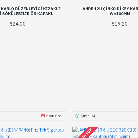
Y KABLO DÜZENLEYICI KIZAKLI
LANDE 12U ÇINKO DIKEY KA
 SÖKÜLEBILIR ÖN KAPAKL
W=100MM
$24,00
$19,20
Soru Sor
Şimdi Al
STOKTA YOK