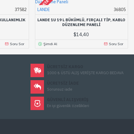
STOKTA YOK
37582
LANDE
36805
 KULLANIMLIK
LANDE 1U 19 L BÜKÜMLÜ, FIRÇALI TIP, KABLO
DÜZENLEME PANELI
$14,40
Soru Sor
Şimdi Al
Soru Sor
ÜCRETSIZ KARGO
1000 ₺ ÜSTÜ ALIŞ VERİŞTE KARGO BEDAVA
ÜCRETSIZ IADE
Sorunsuz iade
GÜVENLI ALIŞVERIŞ
En iyi güvenlik özellikleri