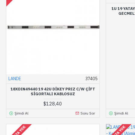
1U 19 YATA
GECMELI
LANDE
37405
18XDIN49440 19 42U DIKEY PRIZ C/W ÇIFT
SIGORTALI KABLOSUZ
$128,40
Şimdi Al
Soru Sor
Şimdi Al
STOKTA YOK
STOKTA YOK