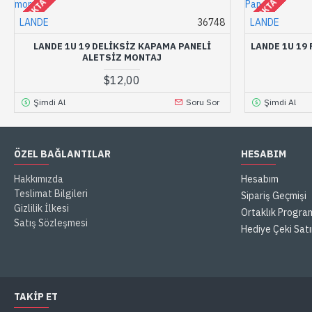
STOKTA YOK
STOKTA YOK
LANDE
36748
LANDE
LANDE 1U 19 DELIKSIZ KAPAMA PANELI
LANDE 1U 19
ALETSIZ MONTAJ
$12,00
Şimdi Al
Soru Sor
Şimdi Al
ÖZEL BAĞLANTILAR
HESABIM
Hakkımızda
Hesabım
Teslimat Bilgileri
Sipariş Geçmişi
Gizlilik İlkesi
Ortaklık Progra
Satış Sözleşmesi
Hediye Çeki Satı
TAKIP ET