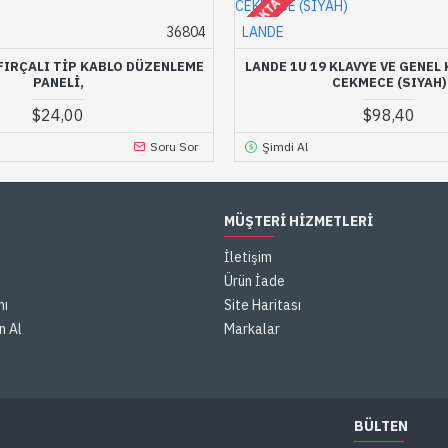
STOKTA YOK
36804
LANDE
 FIRÇALI TIP KABLO DÜZENLEME
LANDE 1U 19 KLAVYE VE GENEL
PANELI,
CEKMECE (SIYAH)
$24,00
$98,40
Soru Sor
Şimdi Al
MÜŞTERI HIZMETLERI
İletişim
Ürün İade
mı
Site Haritası
n Al
Markalar
BÜLTEN