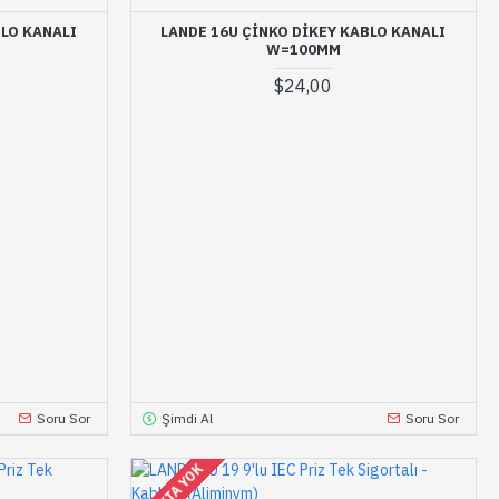
BLO KANALI
LANDE 16U ÇINKO DIKEY KABLO KANALI
W=100MM
$24,00
Soru Sor
Şimdi Al
Soru Sor
STOKTA YOK