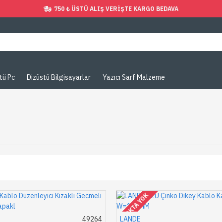
750 ₺ ÜSTÜ ALIŞ VERIŞTE KARGO BEDAVA
tü Pc
Dizüstü Bilgisayarlar
Yazıcı Sarf Malzeme
STOKTA YOK
49264
LANDE