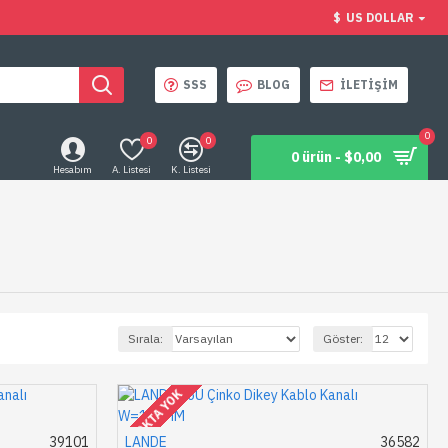
$
US DOLLAR
SSS
BLOG
İLETIŞIM
0
0
0
0 ürün - $0,00
Hesabım
A. Listesi
K. Listesi
Sırala:
Göster:
STOKTA YOK
39101
LANDE
36582