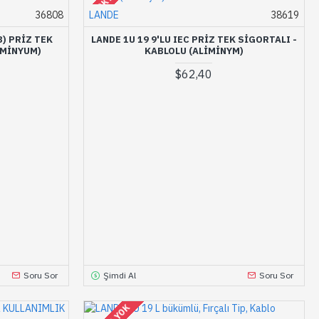
36808
LANDE
38619
3) PRIZ TEK
LANDE 1U 19 9'LU IEC PRIZ TEK SIGORTALI -
IMINYUM)
KABLOLU (ALIMINYM)
$62,40
Soru Sor
Şimdi Al
Soru Sor