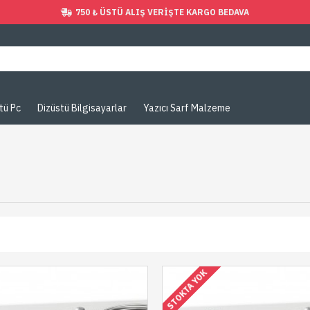
750 ₺ ÜSTÜ ALIŞ VERIŞTE KARGO BEDAVA
tü Pc
Dizüstü Bilgisayarlar
Yazıcı Sarf Malzeme
STOKTA YOK