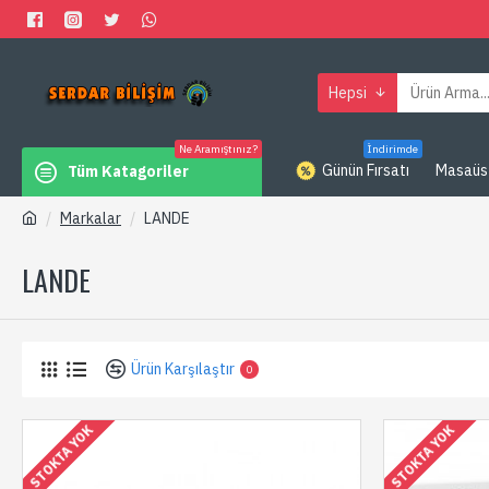
Hepsi
Ne Aramıştınız?
İndirimde
Günün Fırsatı
Masaüs
Tüm Katagoriler
Markalar
LANDE
LANDE
Ürün Karşılaştır
0
STOKTA YOK
STOKTA YOK