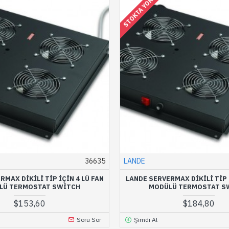
STOKTA YOK
36635
LANDE
RMAX DIKILI TIP IÇIN 4 LÜ FAN
LANDE SERVERMAX DIKILI TIP I
LÜ TERMOSTAT SWITCH
MODÜLÜ TERMOSTAT S
$153,60
$184,80
Soru Sor
Şimdi Al