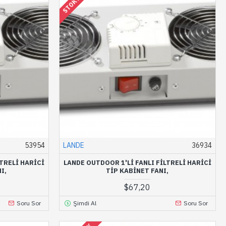
53954
LANDE
36934
LTRELI HARICI
LANDE OUTDOOR 1'LI FANLI FILTRELI HARICI
I,
TIP KABINET FANI,
$67,20
Soru Sor
Şimdi Al
Soru Sor