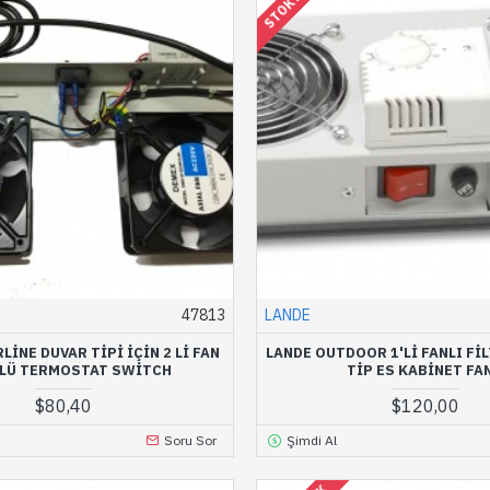
47813
LANDE
LİNE DUVAR TIPI IÇIN 2 LI FAN
LANDE OUTDOOR 1'LI FANLI FI
LÜ TERMOSTAT SWITCH
TIP ES KABINET FAN
$80,40
$120,00
Soru Sor
Şimdi Al