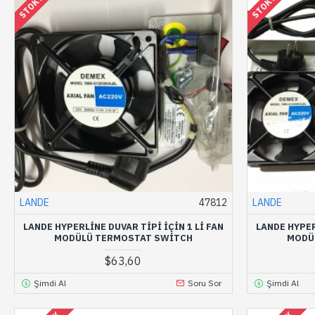
LANDE
47812
LANDE
LANDE HYPERLİNE DUVAR TIPI IÇIN 1 LI FAN
LANDE HYPER
MODÜLÜ TERMOSTAT SWITCH
MODÜ
$63,60
Şimdi Al
Soru Sor
Şimdi Al