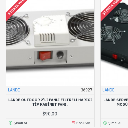
STOKTA YOK
STOKTA YOK
LANDE
36927
LANDE
LANDE OUTDOOR 2'LI FANLI FILTRELI HARICI
LANDE SERVE
TIP KABINET FANI,
MODÜ
$90,00
Şimdi Al
Soru Sor
Şimdi Al