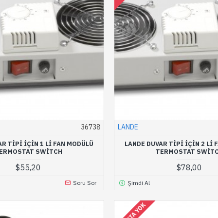
36738
LANDE
R TIPI IÇIN 1 LI FAN MODÜLÜ
LANDE DUVAR TIPI IÇIN 2 LI
ERMOSTAT SWITCH
TERMOSTAT SWIT
$55,20
$78,00
Soru Sor
Şimdi Al
STOKTA YOK