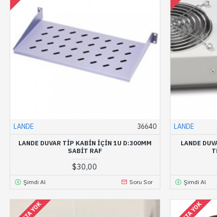
LANDE
36640
LANDE
LANDE DUVAR TIP KABIN IÇIN 1U D:300MM
LANDE DUVA
SABIT RAF
T
$30,00
Şimdi Al
Soru Sor
Şimdi Al
STOKTA YOK
STOKTA YOK