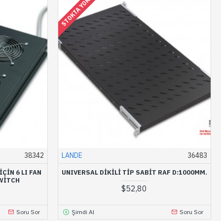
STOKTA YOK
38342
LANDE
36483
ÇIN 6 LI FAN
UNIVERSAL DIKILI TIP SABIT RAF D:1000MM.
WITCH
$52,80
Soru Sor
Şimdi Al
Soru Sor