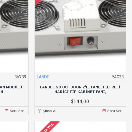
36739
LANDE
54033
 FAN MODÜLÜ
LANDE ESO OUTDOOR 2'LI FANLI FILTRELI
CH
HARICI TIP KABINET FANI,
$144,00
Soru Sor
Şimdi Al
Soru Sor
STOKTA YOK