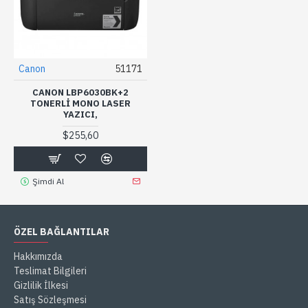
Canon
51171
CANON LBP6030BK+2
TONERLI MONO LASER
YAZICI,
$255,60
Şimdi Al
ÖZEL BAĞLANTILAR
Hakkımızda
Teslimat Bilgileri
Gizlilik İlkesi
Satış Sözleşmesi