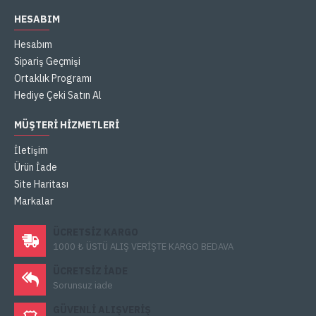
HESABIM
Hesabım
Sipariş Geçmişi
Ortaklık Programı
Hediye Çeki Satın Al
MÜŞTERI HIZMETLERI
İletişim
Ürün İade
Site Haritası
Markalar
ÜCRETSIZ KARGO
1000 ₺ ÜSTÜ ALIŞ VERİŞTE KARGO BEDAVA
ÜCRETSIZ IADE
Sorunsuz iade
GÜVENLI ALIŞVERIŞ