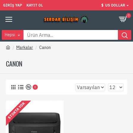
GIRIŞ YAP
KAYIT OL
$
US DOLLAR
0
Hepsi
Markalar
Canon
CANON
0
STOKTA YOK