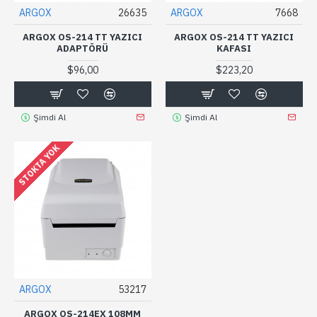
ARGOX
26635
ARGOX
7668
ARGOX OS-214 TT YAZICI
ARGOX OS-214 TT YAZICI
ADAPTÖRÜ
KAFASI
$96,00
$223,20
Şimdi Al
Şimdi Al
STOKTA YOK
ARGOX
53217
ARGOX OS-214EX 108MM