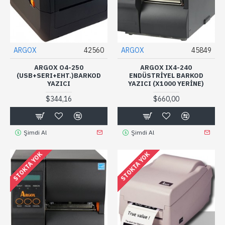
ARGOX
42560
ARGOX
45849
ARGOX O4-250
ARGOX IX4-240
(USB+SERI+EHT.)BARKOD
ENDÜSTRIYEL BARKOD
YAZICI
YAZICI (X1000 YERINE)
$344,16
$660,00
Şimdi Al
Şimdi Al
STOKTA YOK
STOKTA YOK