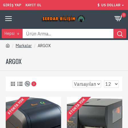
GIRIŞ YAP
KAYIT OL
$
US DOLLAR
0
Hepsi
Markalar
ARGOX
ARGOX
0
STOKTA YOK
STOKTA YOK