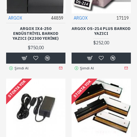
ARGOX
44859
ARGOX
17119
ARGOX IX4-250
ARGOX OS-214 PLUS BARKOD
ENDÜSTRIYEL BARKOD
YAZICI
YAZICI (X2300 YERINE)
$252,00
$750,00
Şimdi Al
Şimdi Al
STOKTA YOK
STOKTA YOK