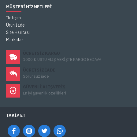
MÜŞTERI HIZMETLERI
İletişim
Ürün İade
Site Haritası
Markalar
ÜCRETSIZ KARGO
1000 ₺ ÜSTÜ ALIŞ VERİŞTE KARGO BEDAVA
ÜCRETSIZ IADE
Sorunsuz iade
GÜVENLI ALIŞVERIŞ
En iyi güvenlik özellikleri
TAKIP ET