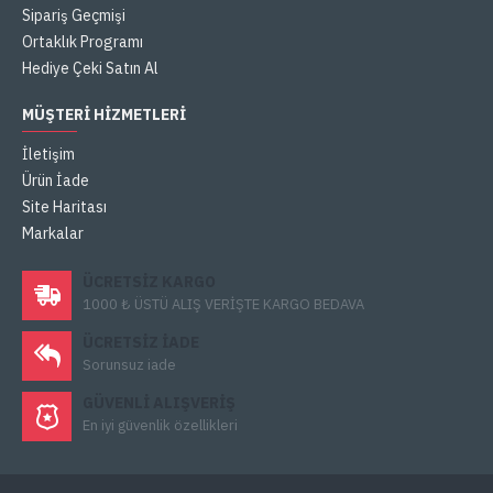
Sipariş Geçmişi
Ortaklık Programı
Hediye Çeki Satın Al
MÜŞTERI HIZMETLERI
İletişim
Ürün İade
Site Haritası
Markalar
ÜCRETSIZ KARGO
1000 ₺ ÜSTÜ ALIŞ VERİŞTE KARGO BEDAVA
ÜCRETSIZ IADE
Sorunsuz iade
GÜVENLI ALIŞVERIŞ
En iyi güvenlik özellikleri