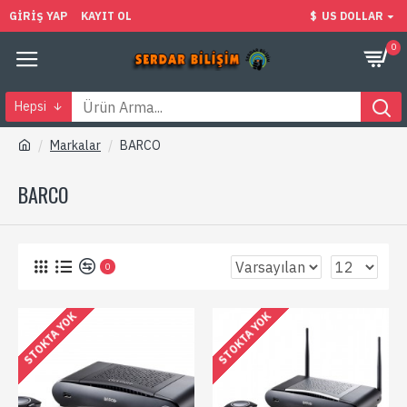
GIRIŞ YAP
KAYIT OL
$
US DOLLAR
0
Hepsi
Markalar
BARCO
BARCO
0
STOKTA YOK
STOKTA YOK