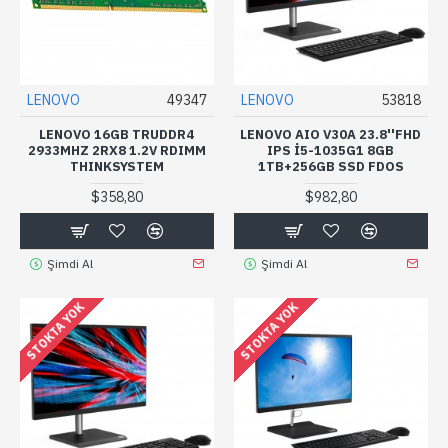
LENOVO
49347
LENOVO
53818
LENOVO 16GB TRUDDR4
LENOVO AIO V30A 23.8''FHD
2933MHZ 2RX8 1.2V RDIMM
IPS I5-1035G1 8GB
THINKSYSTEM
1TB+256GB SSD FDOS
$358,80
$982,80
Şimdi Al
Şimdi Al
STOKTA YOK
STOKTA YOK