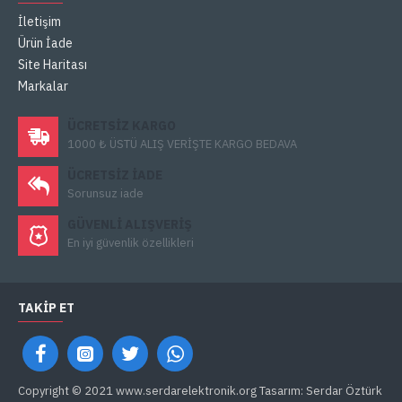
İletişim
Ürün İade
Site Haritası
Markalar
ÜCRETSIZ KARGO
1000 ₺ ÜSTÜ ALIŞ VERİŞTE KARGO BEDAVA
ÜCRETSIZ IADE
Sorunsuz iade
GÜVENLI ALIŞVERIŞ
En iyi güvenlik özellikleri
TAKIP ET
Copyright © 2021 www.serdarelektronik.org Tasarım: Serdar Öztürk