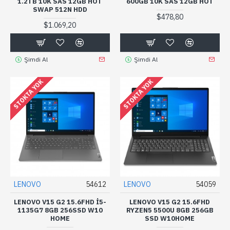
1.2TB 10K SAS 12GB HOT
600GB 10K SAS 12GB HOT
SWAP 512N HDD
$478,80
$1.069,20
Şimdi Al
Şimdi Al
STOKTA YOK
STOKTA YOK
LENOVO
54612
LENOVO
54059
LENOVO V15 G2 15.6FHD I5-
LENOVO V15 G2 15.6FHD
1135G7 8GB 256SSD W10
RYZEN5 5500U 8GB 256GB
HOME
SSD W10HOME