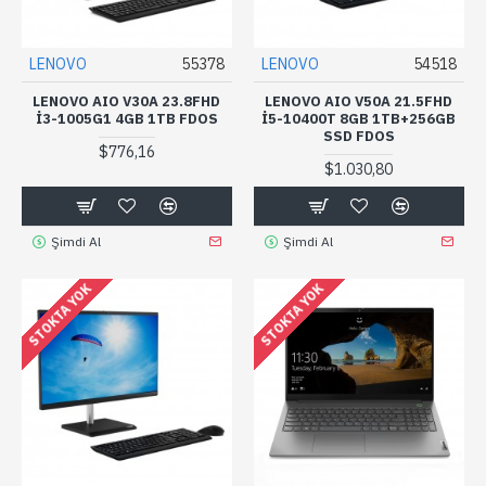
LENOVO
55378
LENOVO
54518
LENOVO AIO V30A 23.8FHD
LENOVO AIO V50A 21.5FHD
I3-1005G1 4GB 1TB FDOS
I5-10400T 8GB 1TB+256GB
SSD FDOS
$776,16
$1.030,80
Şimdi Al
Şimdi Al
STOKTA YOK
STOKTA YOK