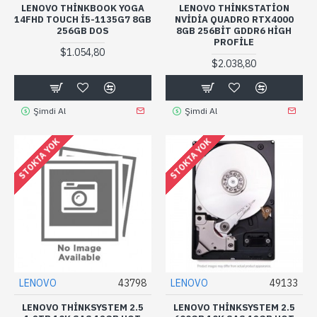
LENOVO THINKBOOK YOGA
LENOVO THINKSTATION
14FHD TOUCH I5-1135G7 8GB
NVIDIA QUADRO RTX4000
256GB DOS
8GB 256BIT GDDR6 HIGH
PROFILE
$1.054,80
$2.038,80
Şimdi Al
Şimdi Al
STOKTA YOK
STOKTA YOK
LENOVO
43798
LENOVO
49133
LENOVO THINKSYSTEM 2.5
LENOVO THINKSYSTEM 2.5