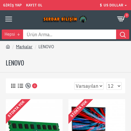
GIRIŞ YAP
KAYIT OL
$
US DOLLAR
0
Hepsi
Markalar
LENOVO
LENOVO
0
STOKTA YOK
STOKTA YOK