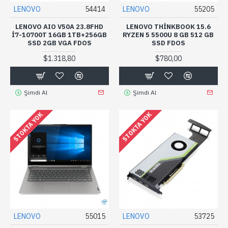
LENOVO
54414
LENOVO
55205
LENOVO AIO V50A 23.8FHD
LENOVO THINKBOOK 15.6
I7-10700T 16GB 1TB+256GB
RYZEN 5 5500U 8 GB 512 GB
SSD 2GB VGA FDOS
SSD FDOS
$1.318,80
$780,00
Şimdi Al
Şimdi Al
STOKTA YOK
STOKTA YOK
LENOVO
55015
LENOVO
53725