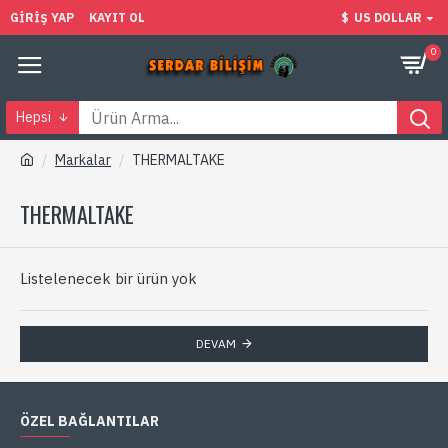
GIRIŞ YAP
KAYIT OL
$
US DOLLAR
0
Hepsi
Markalar
THERMALTAKE
THERMALTAKE
Listelenecek bir ürün yok
DEVAM
ÖZEL BAĞLANTILAR