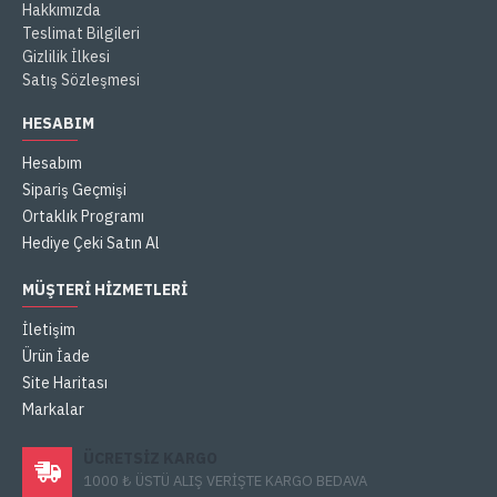
Hakkımızda
Teslimat Bilgileri
Gizlilik İlkesi
Satış Sözleşmesi
HESABIM
Hesabım
Sipariş Geçmişi
Ortaklık Programı
Hediye Çeki Satın Al
MÜŞTERI HIZMETLERI
İletişim
Ürün İade
Site Haritası
Markalar
ÜCRETSIZ KARGO
1000 ₺ ÜSTÜ ALIŞ VERİŞTE KARGO BEDAVA