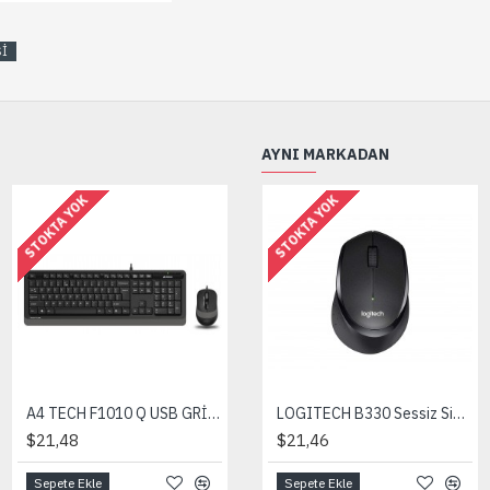
Sİ
AYNI MARKADAN
STOKTA YOK
STOKTA YOK
A4 TECH F1010 Q USB GRİ FN-MM KLV+OPT. MOUSE 1600D
LOGITECH B330 Sessiz Siyah Kablosuz Mouse
$21,48
$21,46
Sepete Ekle
Sepete Ekle