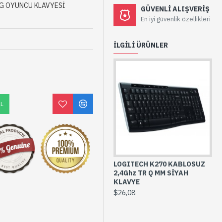
G OYUNCU KLAVYESİ
GÜVENLI ALIŞVERIŞ
En iyi güvenlik özellikleri
İLGILI ÜRÜNLER
AL
LOGITECH K270 KABLOSUZ
2,4Ghz TR Q MM SİYAH
KLAVYE
$26,08