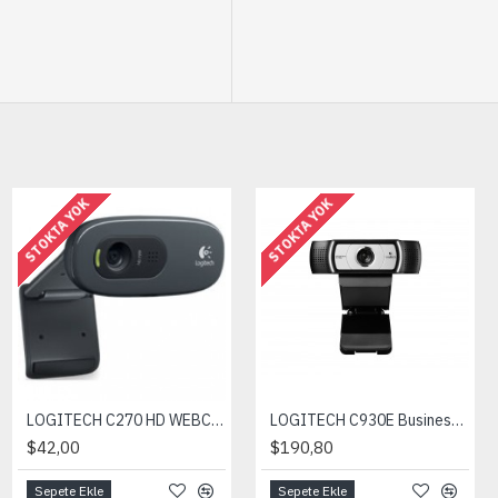
STOKTA YOK
STOKTA YOK
LOGITECH C270 HD WEBCAM
LOGITECH C930E Business Webcam 960-000972
$42,00
$190,80
Sepete Ekle
Sepete Ekle