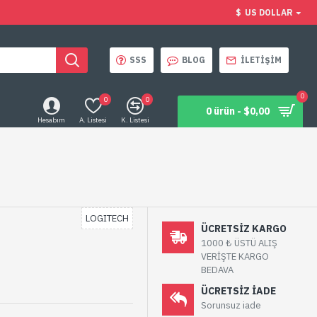
$
US DOLLAR
SSS
BLOG
İLETIŞIM
0
0
0
0 ürün - $0,00
Hesabım
A. Listesi
K. Listesi
LOGITECH
ÜCRETSIZ KARGO
1000 ₺ ÜSTÜ ALIŞ
VERİŞTE KARGO
BEDAVA
ÜCRETSIZ IADE
Sorunsuz iade