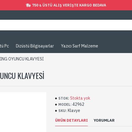
750 ₺ ÜSTÜ ALIŞ VERIŞTE KARGO BEDAVA
tü Pc
Dizüstü Bilgisayarlar
Yazıcı Sarf Malzeme
ING OYUNCU KLAVYESİ
UNCU KLAVYESİ
Stokta yok
STOK:
42962
MODEL:
Klavye
SKU:
ÜRÜN DETAYLARI
YORUMLAR