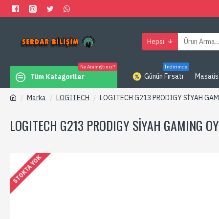
Hepsi
Ne Aramıştınız?
İndirimde
Günün Fırsatı
Masaüs
Tüm Katagoriler
Marka
LOGITECH
LOGITECH G213 PRODIGY SİYAH GAM
LOGITECH G213 PRODIGY SİYAH GAMING OY
STOKTA YOK