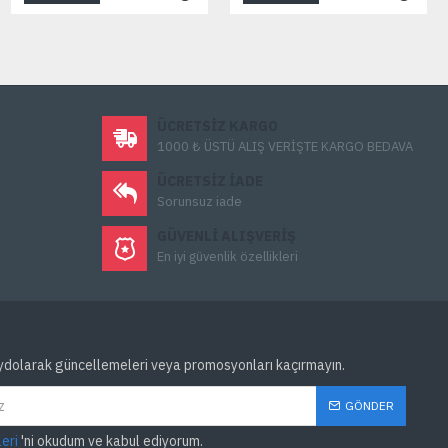
ÜCRETSIZ KARGO
1000 ₺ ÜSTÜ ALIŞ VERİŞTE KARGO BEDAVA
ÜCRETSIZ IADE
Sorunsuz iade
GÜVENLI ALIŞVERIŞ
En iyi güvenlik özellikleri
ydolarak güncellemeleri veya promosyonları kaçırmayın.
GÖNDER
leri
'ni okudum ve kabul ediyorum.