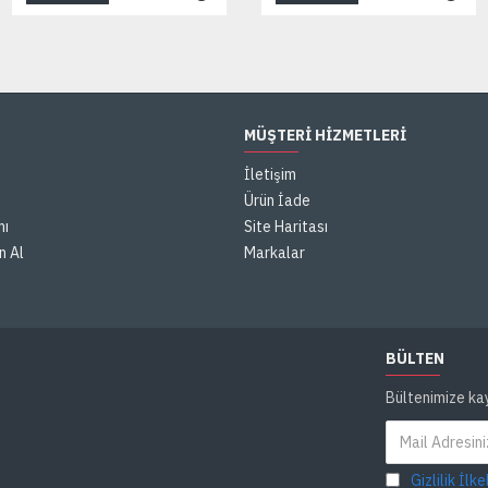
MÜŞTERI HIZMETLERI
İletişim
Ürün İade
mı
Site Haritası
n Al
Markalar
BÜLTEN
Bültenimize ka
Gizlilik İlke