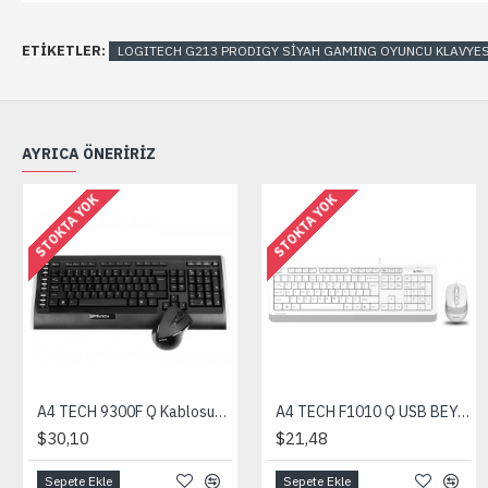
ETIKETLER:
LOGITECH G213 PRODIGY SİYAH GAMING OYUNCU KLAVYE
AYRICA ÖNERIRIZ
STOKTA YOK
STOKTA YOK
A4 TECH 9300F Q Kablosuz Klavye Mouse Set /Siyah
A4 TECH F1010 Q USB BEYAZ FN-MM KLV+OPT. MOU.1600D
$30,10
$21,48
Sepete Ekle
Sepete Ekle