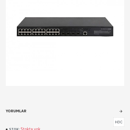
YORUMLAR
H3C
Stokta yok
STOK: