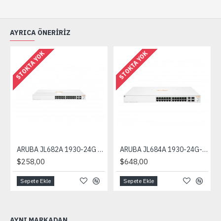
AYRICA ÖNERIRIZ
STOKTA YOK
STOKTA YOK
ARUBA JL682A 1930-24G 24 Port Gigabit + 4x10G SFP+ Yönetilebilir Switch
ARUBA JL684A 1930-24G-PoE 24GE PoE Port (370W), 4x10G SFP+ Yönetilebilir Switch
$258,00
$648,00
Sepete Ekle
Sepete Ekle
AYNI MARKADAN