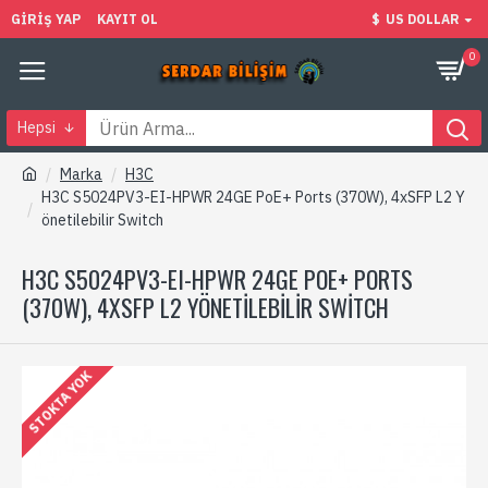
GIRIŞ YAP
KAYIT OL
$
US DOLLAR
0
Hepsi
Marka
H3C
H3C S5024PV3-EI-HPWR 24GE PoE+ Ports (370W), 4xSFP L2 Y
önetilebilir Switch
H3C S5024PV3-EI-HPWR 24GE POE+ PORTS
(370W), 4XSFP L2 YÖNETILEBILIR SWITCH
STOKTA YOK