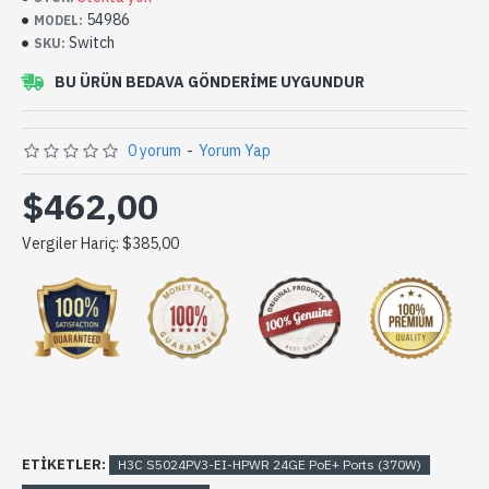
54986
MODEL:
Switch
SKU:
BU ÜRÜN BEDAVA GÖNDERIME UYGUNDUR
0 yorum
-
Yorum Yap
$462,00
Vergiler Hariç: $385,00
ETIKETLER:
H3C S5024PV3-EI-HPWR 24GE PoE+ Ports (370W)