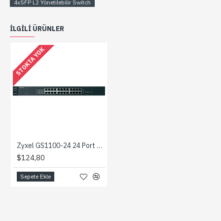
4xSFP L2 Yönetilebilir Switch
ILGILI ÜRÜNLER
STOKTA YOK
Zyxel GS1100-24 24 Port Gigabit + 2xSFP Port Unmanaged Switch
$124,80
Sepete Ekle