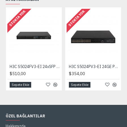
STOKTA YOK
STOKTA YOK
H3C S5024FV3-EI 24xSFP Ports, 2xCombo + 2xSFP L2 Yönetilebilir Switch
H3C S5024PV3-EI 24GE Ports, 4xSFP L2 Yönetilebilir Switch
$510,00
$354,00
Sepete Ekle
Sepete Ekle
ÖZEL BAĞLANTILAR
Hakkımızda