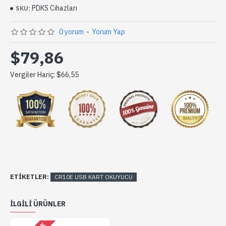
PDKS Cihazları
SKU:
0 yorum
-
Yorum Yap
$79,86
Vergiler Hariç: $66,55
ETIKETLER:
CR10E USB KART OKUYUCU
ILGILI ÜRÜNLER