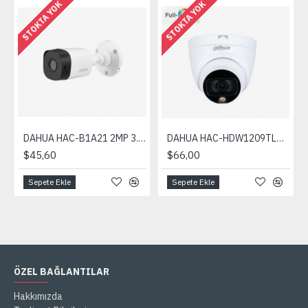
STOKTA YOK
STOKTA YOK
DAHUA HAC-B1A21 2MP 3.6mm HDCVI IR Bullet Kamera
DAHUA HAC-HDW1209TLQ-LED 2MP 2.8mm Full-Color HDCVI IR Dome Kamera
$45,60
$66,00
Sepete Ekle
Sepete Ekle
ÖZEL BAĞLANTILAR
Hakkımızda