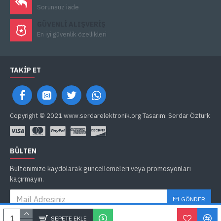
Sorunsuz iade
GÜVENLI ALIŞVERIŞ
En iyi güvenlik özellikleri
TAKIP ET
Copyright © 2021 www.serdarelektronik.org Tasarım: Serdar Öztürk
BÜLTEN
Bültenimize kaydolarak güncellemeleri veya promosyonları
kaçırmayın.
GÖNDER
Gizlilik İlkeleri
'ni okudum ve kabul ediyorum.
SEPETE EKLE