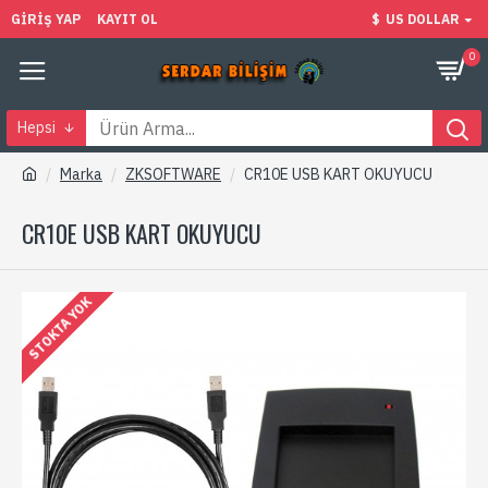
GIRIŞ YAP
KAYIT OL
$
US DOLLAR
0
Hepsi
Marka
ZKSOFTWARE
CR10E USB KART OKUYUCU
CR10E USB KART OKUYUCU
STOKTA YOK