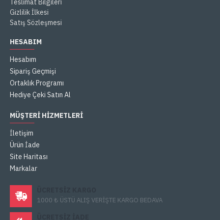
Teslimat Bilgileri
Gizlilik İlkesi
Satış Sözleşmesi
HESABIM
Hesabım
Sipariş Geçmişi
Ortaklık Programı
Hediye Çeki Satın Al
MÜŞTERI HIZMETLERI
İletişim
Ürün İade
Site Haritası
Markalar
ÜCRETSIZ KARGO
1000 ₺ ÜSTÜ ALIŞ VERİŞTE KARGO BEDAVA
ÜCRETSIZ IADE