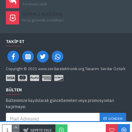
Sorunsuz iade
GÜVENLI ALIŞVERIŞ
En iyi güvenlik özellikleri
TAKIP ET
Copyright © 2021 www.serdarelektronik.org Tasarım: Serdar Öztürk
BÜLTEN
Bültenimize kaydolarak güncellemeleri veya promosyonları
kaçırmayın.
GÖNDER
Gizlilik İlkeleri
'ni okudum ve kabul ediyorum.
SEPETE EKLE