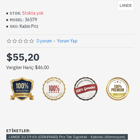
LANDE
Stokta yok
STOK:
36579
MODEL:
Kabin Priz
SKU:
0 yorum
-
Yorum Yap
$55,20
Vergiler Hariç: $46,00
ETIKETLER:
LANDE 1U 19 6'lı (DIN49440) Priz Tek Sigortalı - Kablolu (Aliminyum)