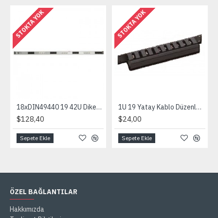
STOKTA YOK
STOKTA YOK
18xDIN49440 19 42U Dikey PRIZ C/W Çift Sigortalı Kablosuz
1U 19 Yatay Kablo Düzenleyici Kızaklı Gecmeli sökülebilir ön kapakl
$128,40
$24,00
Sepete Ekle
Sepete Ekle
ÖZEL BAĞLANTILAR
Hakkımızda