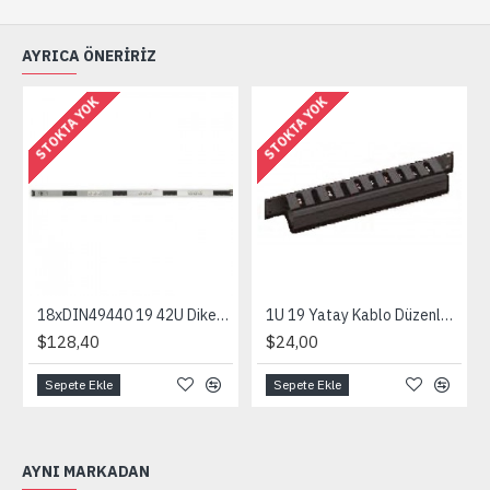
AYRICA ÖNERIRIZ
STOKTA YOK
STOKTA YOK
18xDIN49440 19 42U Dikey PRIZ C/W Çift Sigortalı Kablosuz
1U 19 Yatay Kablo Düzenleyici Kızaklı Gecmeli sökülebilir ön kapakl
$128,40
$24,00
Sepete Ekle
Sepete Ekle
AYNI MARKADAN