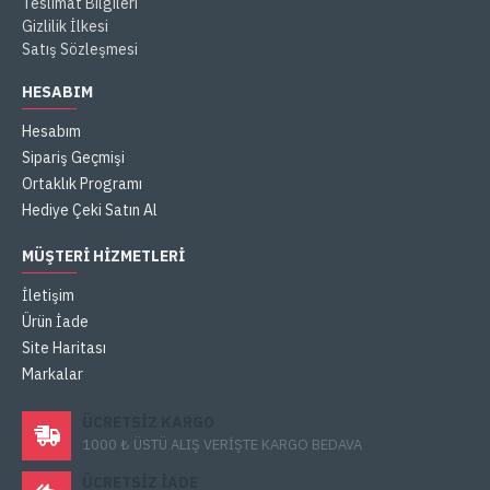
Teslimat Bilgileri
Gizlilik İlkesi
Satış Sözleşmesi
HESABIM
Hesabım
Sipariş Geçmişi
Ortaklık Programı
Hediye Çeki Satın Al
MÜŞTERI HIZMETLERI
İletişim
Ürün İade
Site Haritası
Markalar
ÜCRETSIZ KARGO
1000 ₺ ÜSTÜ ALIŞ VERİŞTE KARGO BEDAVA
ÜCRETSIZ IADE