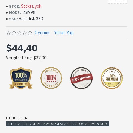
Stokta yok
STOK:
48798
MODEL:
Harddisk SSD
SKU:
0 yorum
-
Yorum Yap
$44,40
Vergiler Hariç: $37,00
ETIKETLER:
HI-LEVEL 256 GB M2 NVMe PCIe3 2280 3300/1200MBs SSD