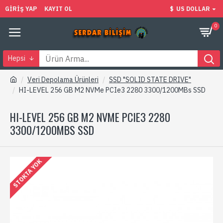
GIRIŞ YAP
KAYIT OL
$
US DOLLAR
0
Hepsi
Veri Depolama Ürünleri
SSD "SOLID STATE DRIVE"
HI-LEVEL 256 GB M2 NVMe PCIe3 2280 3300/1200MBs SSD
HI-LEVEL 256 GB M2 NVME PCIE3 2280
3300/1200MBS SSD
STOKTA YOK