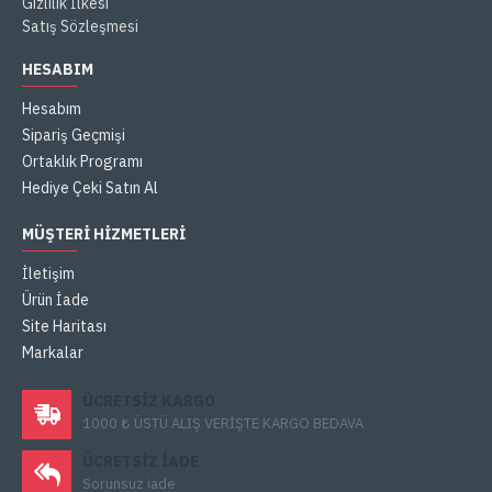
Gizlilik İlkesi
Satış Sözleşmesi
HESABIM
Hesabım
Sipariş Geçmişi
Ortaklık Programı
Hediye Çeki Satın Al
MÜŞTERI HIZMETLERI
İletişim
Ürün İade
Site Haritası
Markalar
ÜCRETSIZ KARGO
1000 ₺ ÜSTÜ ALIŞ VERİŞTE KARGO BEDAVA
ÜCRETSIZ IADE
Sorunsuz iade