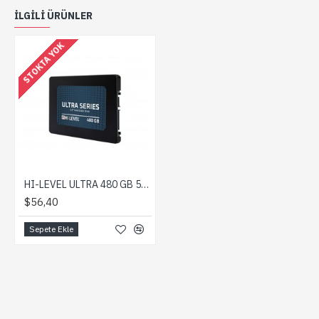
ILGILI ÜRÜNLER
STOKTA YOK
HI-LEVEL ULTRA 480 GB 550/530MB/s + APARAT SATA3 SSD
$56,40
Sepete Ekle