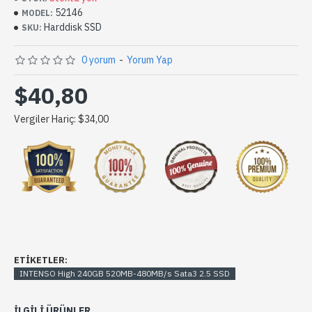
52146
MODEL:
Harddisk SSD
SKU:
0 yorum
-
Yorum Yap
$40,80
Vergiler Hariç: $34,00
ETIKETLER:
INTENSO High 240GB 520MB-480MB/s Sata3 2.5 SSD
ILGILI ÜRÜNLER