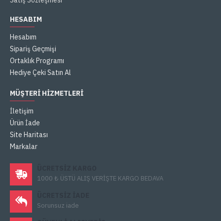
Satış Sözleşmesi
HESABIM
Hesabım
Sipariş Geçmişi
Ortaklık Programı
Hediye Çeki Satın Al
MÜŞTERI HIZMETLERI
İletişim
Ürün İade
Site Haritası
Markalar
ÜCRETSIZ KARGO
1000 ₺ ÜSTÜ ALIŞ VERİŞTE KARGO BEDAVA
ÜCRETSIZ IADE
Sorunsuz iade