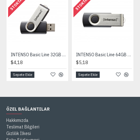
STOKTA YOK
STOKTA YOK
INTENSO Basic Line 32GB USB2.0 Taşınabilir Bellek
INTENSO Basic Line 64GB USB2.0 Taşınabilir Bellek
$4,18
$5,18
Sepete Ekle
Sepete Ekle
ÖZEL BAĞLANTILAR
Hakkımızda
Teslimat Bilgileri
Gizlilik İlkesi