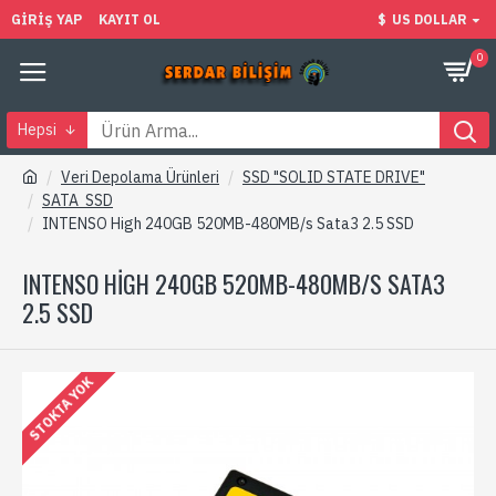
GIRIŞ YAP
KAYIT OL
$
US DOLLAR
0
Hepsi
Veri Depolama Ürünleri
SSD "SOLID STATE DRIVE"
SATA SSD
INTENSO High 240GB 520MB-480MB/s Sata3 2.5 SSD
INTENSO HIGH 240GB 520MB-480MB/S SATA3
2.5 SSD
STOKTA YOK