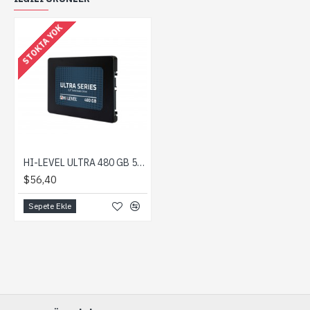
STOKTA YOK
HI-LEVEL ULTRA 480 GB 550/530MB/s + APARAT SATA3 SSD
$56,40
Sepete Ekle