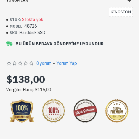
YORUMLAR
KINGSTON
Stokta yok
STOK:
48726
MODEL:
Harddisk SSD
SKU:
BU ÜRÜN BEDAVA GÖNDERIME UYGUNDUR
0 yorum
-
Yorum Yap
$138,00
Vergiler Hariç: $115,00