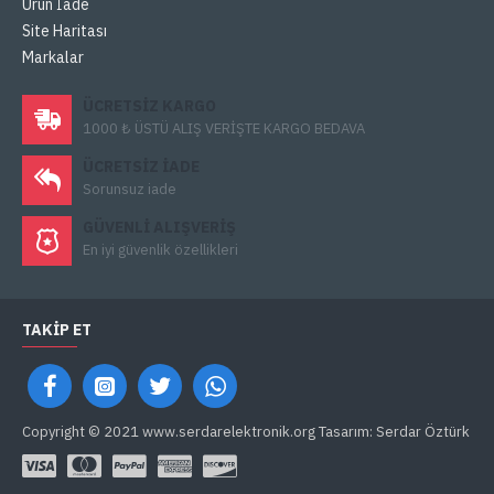
Ürün İade
Site Haritası
Markalar
ÜCRETSIZ KARGO
1000 ₺ ÜSTÜ ALIŞ VERİŞTE KARGO BEDAVA
ÜCRETSIZ IADE
Sorunsuz iade
GÜVENLI ALIŞVERIŞ
En iyi güvenlik özellikleri
TAKIP ET
Copyright © 2021 www.serdarelektronik.org Tasarım: Serdar Öztürk