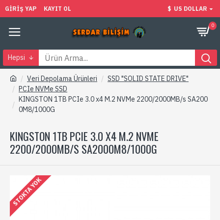
GIRIŞ YAP
KAYIT OL
$
US DOLLAR
0
Hepsi
Veri Depolama Ürünleri
SSD "SOLID STATE DRIVE"
PCIe NVMe SSD
KINGSTON 1TB PCIe 3.0 x4 M.2 NVMe 2200/2000MB/s SA200
0M8/1000G
KINGSTON 1TB PCIE 3.0 X4 M.2 NVME
2200/2000MB/S SA2000M8/1000G
STOKTA YOK