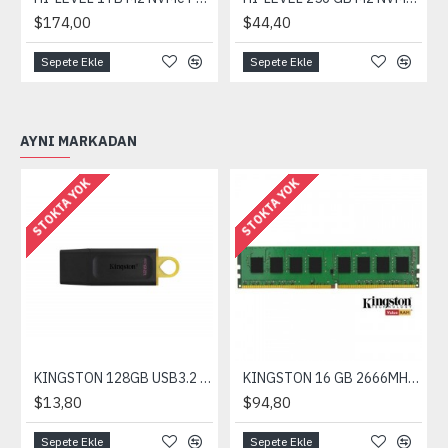
$174,00
$44,40
Sepete Ekle
Sepete Ekle
AYNI MARKADAN
STOKTA YOK
STOKTA YOK
KINGSTON 128GB USB3.2 Gen 1 DataTraveler Exodia Siyah Turkuaz
KINGSTON 16 GB 2666MHz DDR4 CL19 DR 2Rx8 Tek Modül PC Ram
$13,80
$94,80
Sepete Ekle
Sepete Ekle