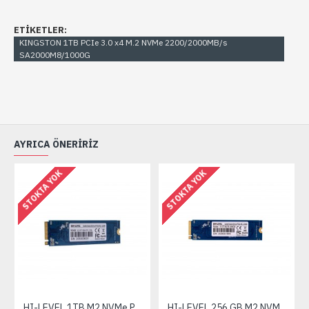
ETIKETLER:
KINGSTON 1TB PCIe 3.0 x4 M.2 NVMe 2200/2000MB/s
SA2000M8/1000G
AYRICA ÖNERIRIZ
STOKTA YOK
STOKTA YOK
HI-LEVEL 1TB M2 NVMe PCI-E G4X4 SSD 3600-3400MBs
HI-LEVEL 256 GB M2 NVMe PCIe3 2280 3300/1200MBs SSD