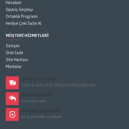
Hesabım
Sipariş Geçmişi
Ortaklık Programı
Hediye Çeki Satın Al
MÜŞTERI HIZMETLERI
İletişim
Ürün İade
Site Haritası
Markalar
ÜCRETSIZ KARGO
1000 ₺ ÜSTÜ ALIŞ VERİŞTE KARGO BEDAVA
ÜCRETSIZ IADE
Sorunsuz iade
GÜVENLI ALIŞVERIŞ
En iyi güvenlik özellikleri