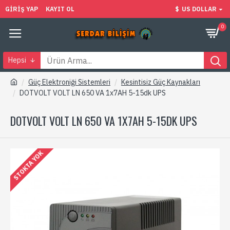
GIRIŞ YAP
KAYIT OL
$
US DOLLAR
0
Hepsi
Güç Elektroniği Sistemleri
Kesintisiz Güç Kaynakları
DOTVOLT VOLT LN 650 VA 1x7AH 5-15dk UPS
DOTVOLT VOLT LN 650 VA 1X7AH 5-15DK UPS
STOKTA YOK