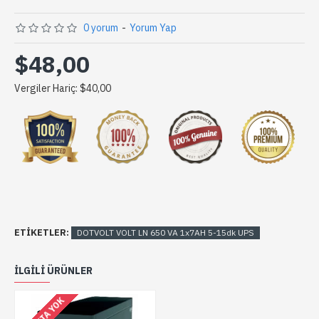
0 yorum
-
Yorum Yap
$48,00
Vergiler Hariç: $40,00
ETIKETLER:
DOTVOLT VOLT LN 650 VA 1x7AH 5-15dk UPS
ILGILI ÜRÜNLER
STOKTA YOK