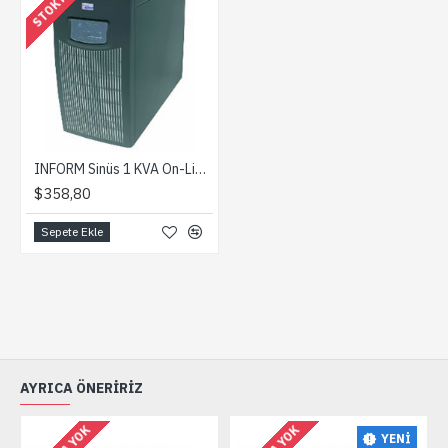
INFORM Sinüs 1 KVA On-Line 7-15dk 3x7Ah KGK
$358,80
Sepete Ekle
AYRICA ÖNERIRIZ
YENI