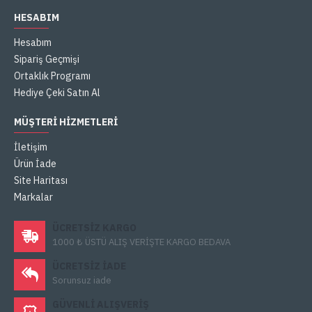
HESABIM
Hesabım
Sipariş Geçmişi
Ortaklık Programı
Hediye Çeki Satın Al
MÜŞTERI HIZMETLERI
İletişim
Ürün İade
Site Haritası
Markalar
ÜCRETSIZ KARGO
1000 ₺ ÜSTÜ ALIŞ VERİŞTE KARGO BEDAVA
ÜCRETSIZ IADE
Sorunsuz iade
GÜVENLI ALIŞVERIŞ