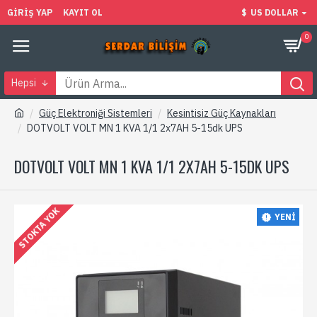
GIRIŞ YAP
KAYIT OL
$
US DOLLAR
0
Hepsi
Güç Elektroniği Sistemleri
Kesintisiz Güç Kaynakları
DOTVOLT VOLT MN 1 KVA 1/1 2x7AH 5-15dk UPS
DOTVOLT VOLT MN 1 KVA 1/1 2X7AH 5-15DK UPS
STOKTA YOK
YENI