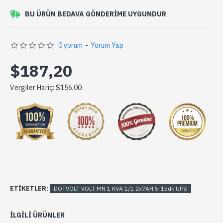
BU ÜRÜN BEDAVA GÖNDERIME UYGUNDUR
0 yorum
-
Yorum Yap
$187,20
Vergiler Hariç: $156,00
ETIKETLER:
DOTVOLT VOLT MN 1 KVA 1/1 2x7AH 5-15dk UPS
ILGILI ÜRÜNLER