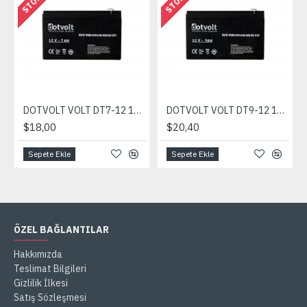
DOTVOLT VOLT DT7-12 12V 7AH UPS AKÜSÜ
DOTVOLT VOLT DT9-12 12V 9AH UPS AKÜSÜ
$18,00
$20,40
Sepete Ekle
Sepete Ekle
ÖZEL BAĞLANTILAR
Hakkımızda
Teslimat Bilgileri
Gizlilik İlkesi
Satış Sözleşmesi