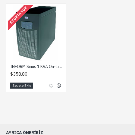
STOKTA YOK
INFORM Sinüs 1 KVA On-Line 7-15dk 3x7Ah KGK
$358,80
Sepete Ekle
AYRICA ÖNERIRIZ