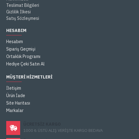
Teslimat Bilgileri
Gizlilik İlkesi
Satış Sözleşmesi
HESABIM
Hesabım
Sipariş Geçmişi
Ortaklık Programı
Hediye Çeki Satın Al
MÜŞTERI HIZMETLERI
İletişim
Ürün İade
Site Haritası
Markalar
ÜCRETSIZ KARGO
1000 ₺ ÜSTÜ ALIŞ VERİŞTE KARGO BEDAVA