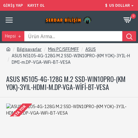
GIRIŞ YAP
KAYIT OL
$
US DOLLAR
0
Hepsi
Bilgisayarlar
Mini PC/SFF/MFF
ASUS
ASUS N5105-4G-128G M.2 SSD-WIN10PRO-(KM YOK)-3YIL-H
DMI-m.DP-VGA-WiFi-BT-VESA
ASUS N5105-4G-128G M.2 SSD-WIN10PRO-(KM
YOK)-3YIL-HDMI-M.DP-VGA-WIFI-BT-VESA
STOKTA YOK