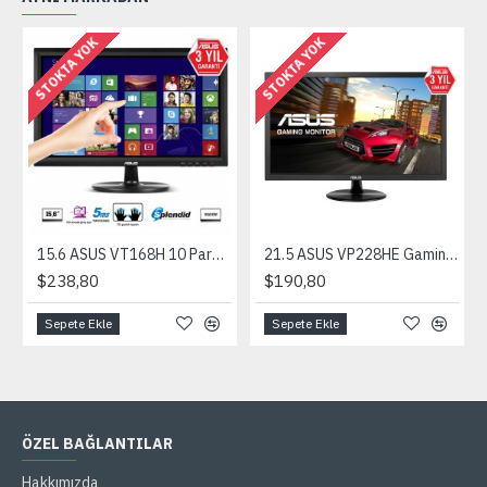
STOKTA YOK
STOKTA YOK
15.6 ASUS VT168H 10 Parmak Dokunmatik HDMI 1366x768 3YIL VGA VESA EyeCar
21.5 ASUS VP228HE Gaming 1ms HDMI,VGA, VESA MM EyeCare 1920x1080 3YIL
$238,80
$190,80
Sepete Ekle
Sepete Ekle
ÖZEL BAĞLANTILAR
Hakkımızda