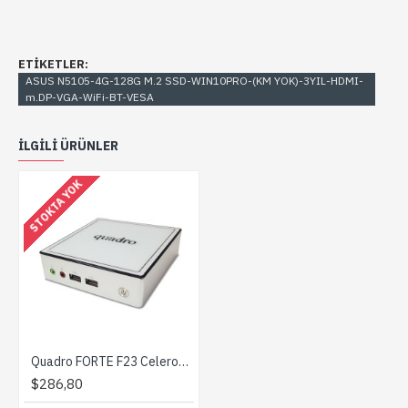
ETIKETLER:
ASUS N5105-4G-128G M.2 SSD-WIN10PRO-(KM YOK)-3YIL-HDMI-
m.DP-VGA-WiFi-BT-VESA
ILGILI ÜRÜNLER
STOKTA YOK
Quadro FORTE F23 Celeron 3205U 1.5GHZ 4gb 64gb HDMI FREEDOS 2*USB 3.0, Wi-Fi MİN
$286,80