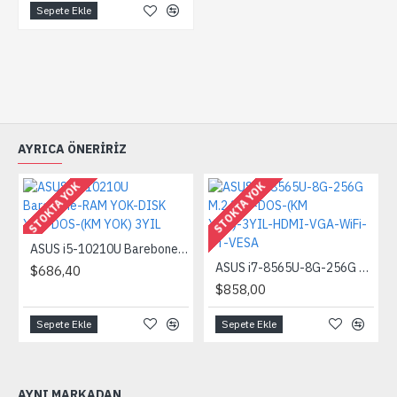
Sepete Ekle
AYRICA ÖNERIRIZ
STOKTA YOK
STOKTA YOK
ASUS i5-10210U Barebone-RAM YOK-DISK YOK-DOS-(KM YOK) 3YIL
ASUS i7-8565U-8G-256G M.2 SSD-DOS-(KM YOK)-3YIL-HDMI-VGA-WiFi-BT-VESA
$686,40
$858,00
Sepete Ekle
Sepete Ekle
AYNI MARKADAN