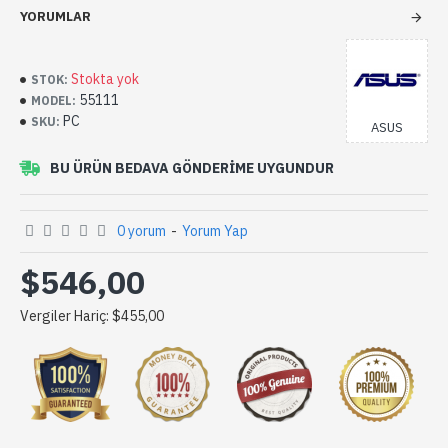
YORUMLAR
Stokta yok
STOK:
55111
MODEL:
PC
SKU:
ASUS
BU ÜRÜN BEDAVA GÖNDERIME UYGUNDUR
0 yorum
-
Yorum Yap
$546,00
Vergiler Hariç: $455,00