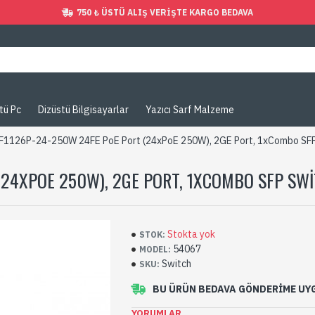
750 ₺ ÜSTÜ ALIŞ VERIŞTE KARGO BEDAVA
tü Pc
Dizüstü Bilgisayarlar
Yazıcı Sarf Malzeme
1126P-24-250W 24FE PoE Port (24xPoE 250W), 2GE Port, 1xCombo SFP
(24XPOE 250W), 2GE PORT, 1XCOMBO SFP SW
Stokta yok
STOK:
54067
MODEL:
Switch
SKU:
BU ÜRÜN BEDAVA GÖNDERIME U
YORUMLAR