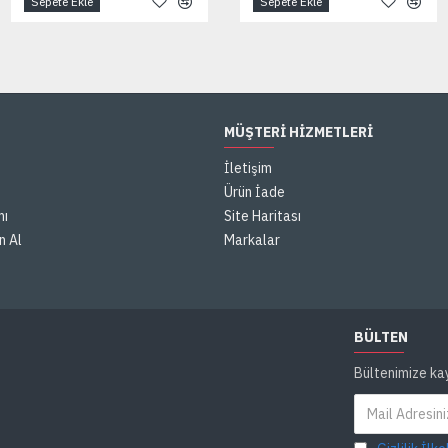
Sepete Ekle
Sepete Ekle
Sepete Ekle
MÜŞTERI HIZMETLERI
İletişim
Ürün İade
mı
Site Haritası
n Al
Markalar
BÜLTEN
Bültenimize ka