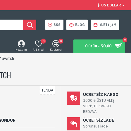
$
US DOLLAR
SSS
BLOG
İLETIŞIM
0
0
0
0 ürün - $0,00
Hesabım
A. Listesi
K. Listesi
 Switch
ITCH
TENDA
ÜCRETSIZ KARGO
1000 ₺ ÜSTÜ ALIŞ
VERİŞTE KARGO
BEDAVA
YGUNDUR
ÜCRETSIZ IADE
Sorunsuz iade