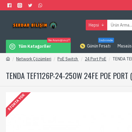
Hepsi
Ne Aramıştınız?
İndirimde
Günün Fırsatı
Masaüs
Tüm Katagoriler
Network Çözümleri
PoE Switch
24 Port PoE
TENDA TEF
TENDA TEF1126P-24-250W 24FE POE PORT 
STOKTA YOK