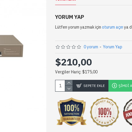
YORUM YAP
Lütfen yorum yazmak için
oturum açın
ya 
0 yorum
-
Yorum Yap
$210,00
Vergiler Hariç: $175,00
SEPETE EKLE
ŞIMDI 