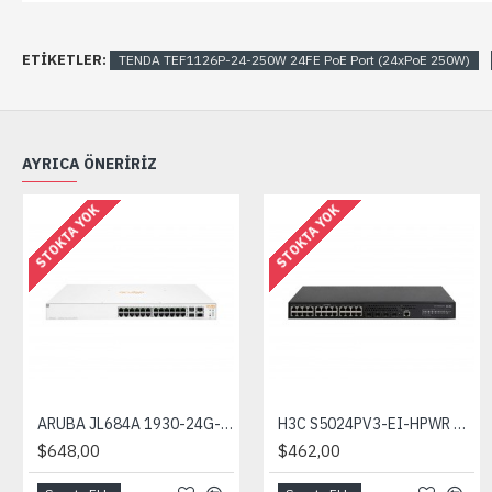
ETIKETLER:
TENDA TEF1126P-24-250W 24FE PoE Port (24xPoE 250W)
AYRICA ÖNERIRIZ
STOKTA YOK
STOKTA YOK
ARUBA JL684A 1930-24G-PoE 24GE PoE Port (370W), 4x10G SFP+ Yönetilebilir Switch
H3C S5024PV3-EI-HPWR 24GE PoE+ Ports (370W), 4xSFP L2 Yönetilebilir Switch
$648,00
$462,00