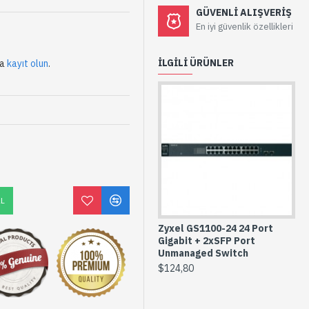
GÜVENLI ALIŞVERIŞ
En iyi güvenlik özellikleri
İLGILI ÜRÜNLER
da
kayıt olun
.
AL
Zyxel GS1100-24 24 Port
Gigabit + 2xSFP Port
Unmanaged Switch
$124,80