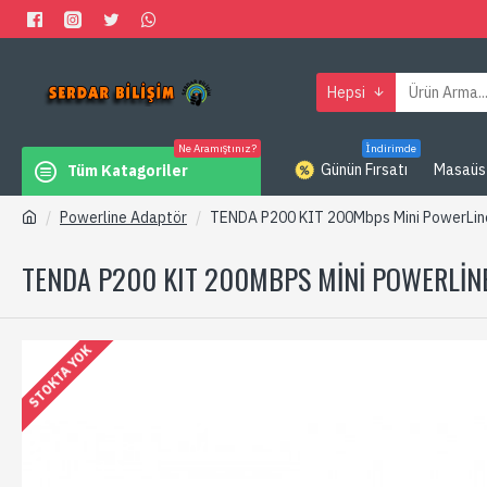
Hepsi
Ne Aramıştınız?
İndirimde
Günün Fırsatı
Masaüs
Tüm Katagoriler
Powerline Adaptör
TENDA P200 KIT 200Mbps Mini PowerLin
TENDA P200 KIT 200MBPS MINI POWERLIN
STOKTA YOK