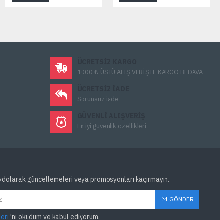
ÜCRETSIZ KARGO
1000 ₺ ÜSTÜ ALIŞ VERİŞTE KARGO BEDAVA
ÜCRETSIZ IADE
Sorunsuz iade
GÜVENLI ALIŞVERIŞ
En iyi güvenlik özellikleri
ydolarak güncellemeleri veya promosyonları kaçırmayın.
GÖNDER
leri
'ni okudum ve kabul ediyorum.