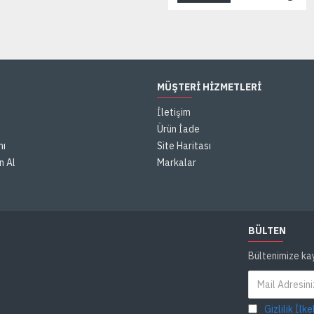
MÜŞTERI HIZMETLERI
İletişim
Ürün İade
mı
Site Haritası
n Al
Markalar
BÜLTEN
Bültenimize ka
Gizlilik İlke