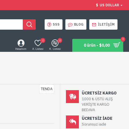
$
US DOLLAR
SSS
BLOG
İLETIŞIM
0
0
0
0 ürün - $0,00
Hesabım
A. Listesi
K. Listesi
TENDA
ÜCRETSIZ KARGO
1000 ₺ ÜSTÜ ALIŞ
VERİŞTE KARGO
BEDAVA
ÜCRETSIZ IADE
Sorunsuz iade