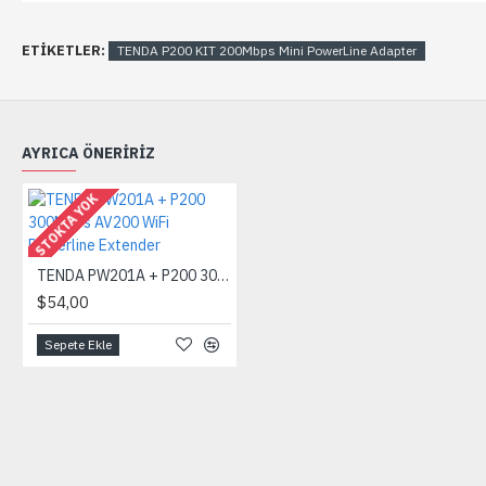
ETIKETLER:
TENDA P200 KIT 200Mbps Mini PowerLine Adapter
AYRICA ÖNERIRIZ
STOKTA YOK
TENDA PW201A + P200 300Mbps AV200 WiFi Powerline Extender
$54,00
Sepete Ekle