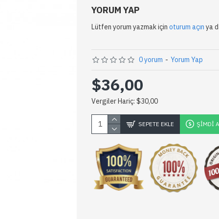
YORUM YAP
Lütfen yorum yazmak için
oturum açın
ya 
0 yorum
-
Yorum Yap
$36,00
Vergiler Hariç: $30,00
SEPETE EKLE
ŞIMDI 