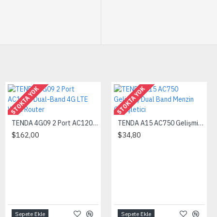
STOKTA YOK
STOKTA YOK
TENDA 4G09 2 Port AC1200 Dual-Band 4G LTE Wi-Fi Router
TENDA A15 AC750 Gelişmiş Dual Band Menzin Genişletici
$162,00
$34,80
Sepete Ekle
Sepete Ekle