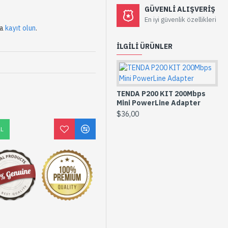
GÜVENLI ALIŞVERIŞ
En iyi güvenlik özellikleri
da
kayıt olun
.
İLGILI ÜRÜNLER
TENDA P200 KIT 200Mbps
Mini PowerLine Adapter
TE
30
$36,00
Po
AL
$5