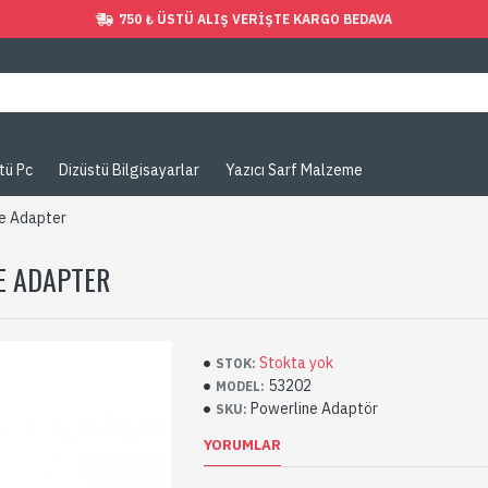
750 ₺ ÜSTÜ ALIŞ VERIŞTE KARGO BEDAVA
tü Pc
Dizüstü Bilgisayarlar
Yazıcı Sarf Malzeme
e Adapter
E ADAPTER
Stokta yok
STOK:
53202
MODEL:
Powerline Adaptör
SKU:
YORUMLAR