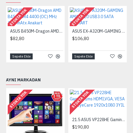
STOKTA YOK
STOKTA YOK
ASUS B450M-Dragon AMD B450 DDR4 4400 (OC) MHz Am4 mAtx Anakart
ASUS EX-A320M-GAMING AM4 A320 USB3.0 SATA ANAKART
$82,80
$106,80
Sepete Ekle
Sepete Ekle
AYNI MARKADAN
STOKTA YOK
STOKTA YOK
21.5 ASUS VP228HE Gaming 1ms HDMI,VGA, VESA MM EyeCare 1920x1080 3YIL
$190,80