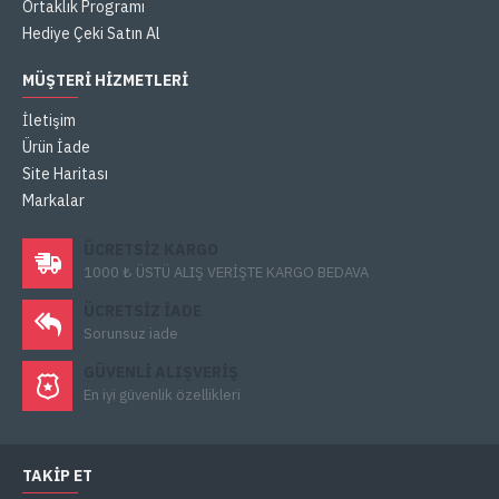
Ortaklık Programı
Hediye Çeki Satın Al
MÜŞTERI HIZMETLERI
İletişim
Ürün İade
Site Haritası
Markalar
ÜCRETSIZ KARGO
1000 ₺ ÜSTÜ ALIŞ VERİŞTE KARGO BEDAVA
ÜCRETSIZ IADE
Sorunsuz iade
GÜVENLI ALIŞVERIŞ
En iyi güvenlik özellikleri
TAKIP ET