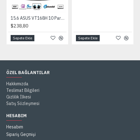
15.6 ASUS VT168H 10 Parmak Dokunmatik HDMI 1366x768 3YIL VGA VESA EyeCar
$238,80
Sepete Ekle
Sepete Ekle
ÖZEL BAĞLANTILAR
Hakkımızda
Teslimat Bilgileri
Gizlilik İlkesi
Satış Sözleşmesi
HESABIM
Hesabım
Sipariş Geçmişi