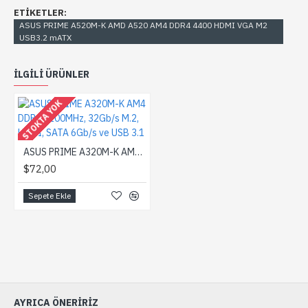
ETIKETLER:
ASUS PRIME A520M-K AMD A520 AM4 DDR4 4400 HDMI VGA M2
USB3.2 mATX
ILGILI ÜRÜNLER
STOKTA YOK
ASUS PRIME A320M-K AM4 DDR4 3200MHz, 32Gb/s M.2, HDMI, SATA 6Gb/s ve USB 3.1
$72,00
Sepete Ekle
AYRICA ÖNERIRIZ